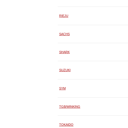
RIEJU
SACHS
SHARK
SUZUKI
SYM
TGB/WINKING
TOKAIDO