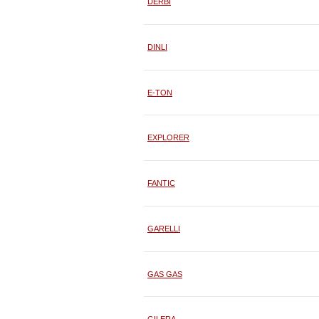
DERBI
DINLI
E-TON
EXPLORER
FANTIC
GARELLI
GAS GAS