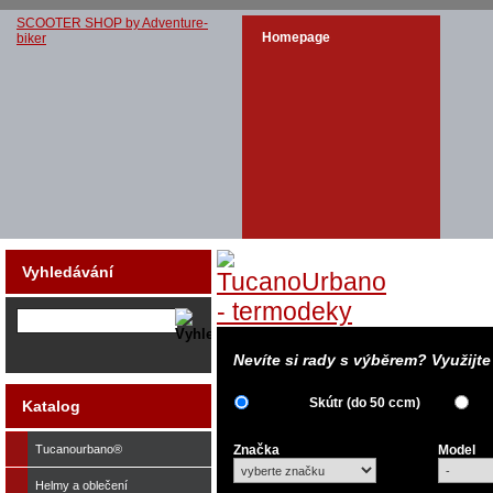
SCOOTER SHOP by Adventure-
Homepage
biker
Vyhledávání
Nevíte si rady s výběrem? Využijt
Skútr (do 50 ccm)
Katalog
Tucanourbano®
Značka
Model
Helmy a oblečení