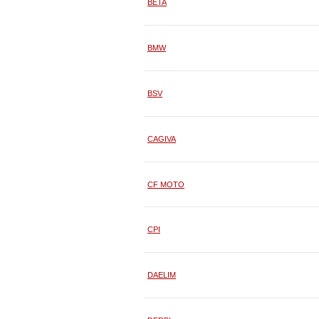
BETA
BMW
BSV
CAGIVA
CF MOTO
CPI
DAELIM