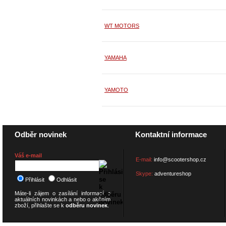
WT MOTORS
YAMAHA
YAMOTO
Odběr novinek
Kontaktní informace
Váš e-mail
E-mail:
info@scootershop.cz
Skype:
adventureshop
Přihlásit
Odhlásit
Máte-li zájem o zasílání informací o
aktuálních novinkách a nebo o akčním
zboží, přihlašte se k
odběru novinek
.