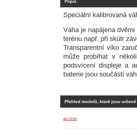
Popis
Speciální kalibrovaná váh
Váha je napájena dvěmi b
terénu např. při skútr zá
Transparentní víko zaru
může probíhat v někol
podsvícení displeje a a
baterie jsou součástí vá
Přehled modelů, které jsou určené
ACCESS