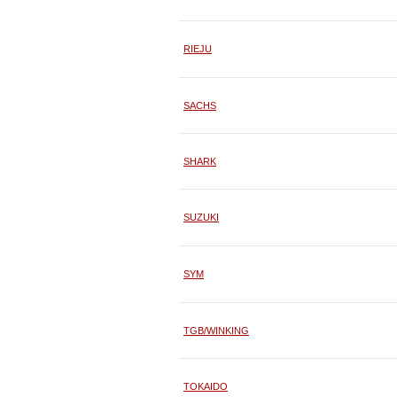
RIEJU
SACHS
SHARK
SUZUKI
SYM
TGB/WINKING
TOKAIDO