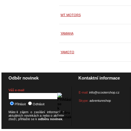
WT MOTORS
YAMAHA
YAMOTO
Odběr novinek
Kontaktní informace
Váš e-mail
E-mail:
info@scootershop.cz
Skype:
adventureshop
Přihlásit
Odhlásit
Máte-li zájem o zasílání informací o
aktuálních novinkách a nebo o akčním
zboží, přihlašte se k
odběru novinek
.