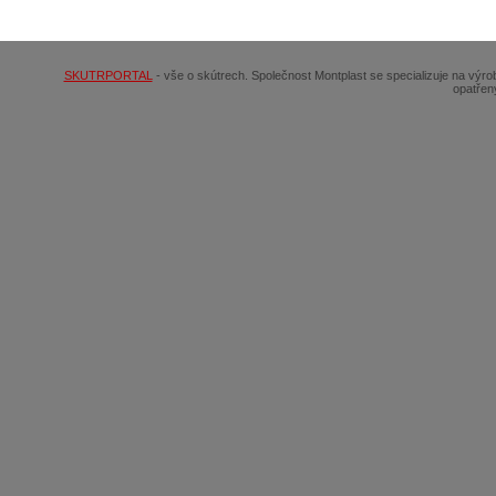
© 2026
SCOOTERSHOP.cz
SKUTRPORTAL
- vše o skútrech. Společnost Montplast se specializuje na výr
opatřen