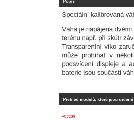
Popis
Speciální kalibrovaná váh
Váha je napájena dvěmi b
terénu např. při skútr zá
Transparentní víko zaru
může probíhat v někol
podsvícení displeje a a
baterie jsou součástí vá
Přehled modelů, které jsou určené
ACCESS