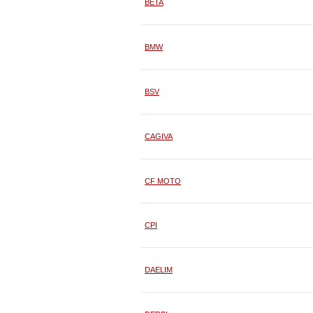
BETA
BMW
BSV
CAGIVA
CF MOTO
CPI
DAELIM