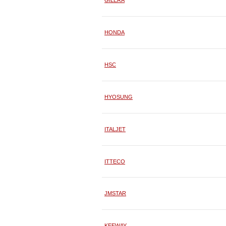
GILERA
HONDA
HSC
HYOSUNG
ITALJET
ITTECO
JMSTAR
KEEWAY