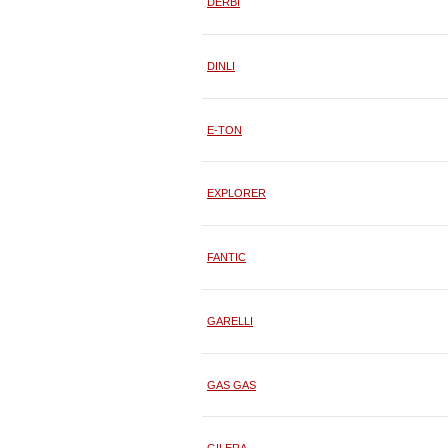
DERBI
DINLI
E-TON
EXPLORER
FANTIC
GARELLI
GAS GAS