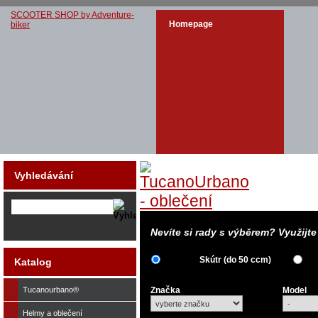
SCOOTER SHOP by Adventure-
Homepage
biker
Vyhledávání
Nevíte si rady s výběrem? Využijt
Skútr (do 50 ccm)
Katalog
Tucanourbano®
Značka
Model
Helmy a oblečení