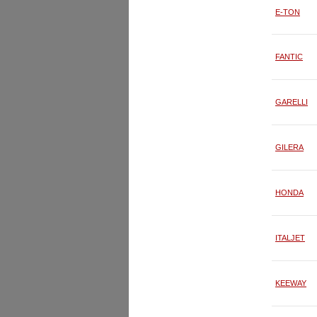
E-TON
FANTIC
GARELLI
GILERA
HONDA
ITALJET
KEEWAY