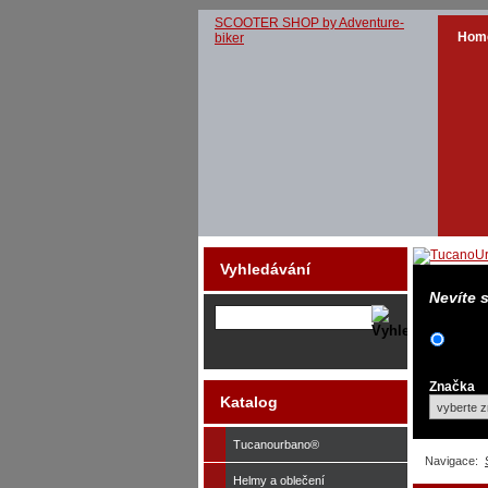
SCOOTER SHOP by Adventure-
Hom
biker
Vyhledávání
Nevíte 
Značka
Katalog
Tucanourbano®
Navigace:
Helmy a oblečení