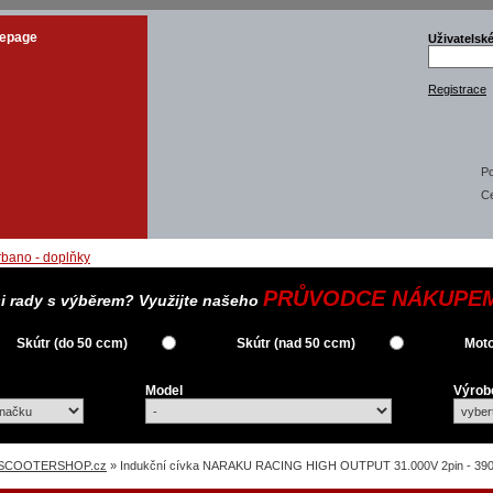
epage
Uživatelsk
Registrace
Po
C
PRŮVODCE NÁKUPE
si rady s výběrem? Využijte našeho
Skútr (do 50 ccm)
Skútr (nad 50 ccm)
Moto
Model
Výrob
SCOOTERSHOP.cz
» Indukční cívka NARAKU RACING HIGH OUTPUT 31.000V 2pin - 390