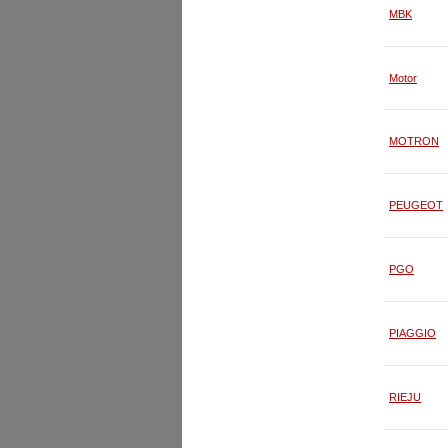
MBK
Motor
MOTRON
PEUGEOT
PGO
PIAGGIO
RIEJU