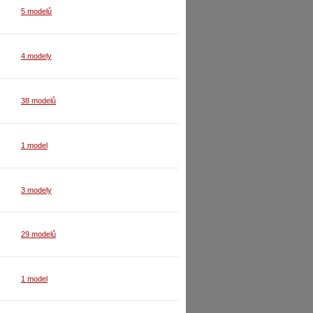
5 modelů
4 modely
38 modelů
1 model
3 modely
29 modelů
1 model