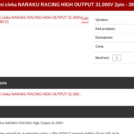
ní cívka NARAKU RACING HIGH OUTPUT 31.000V 2pin - 39
Zvětšit
Výrobce:
obrázek
Kód produktu:
Dostupnost:
Cena:
Množství:
erie
ívka NARAKU RACING High Output 31.000V
ev naznačuje, je japonská cívka z dílny KITACO opravdu laděný díl pro Váš skútr