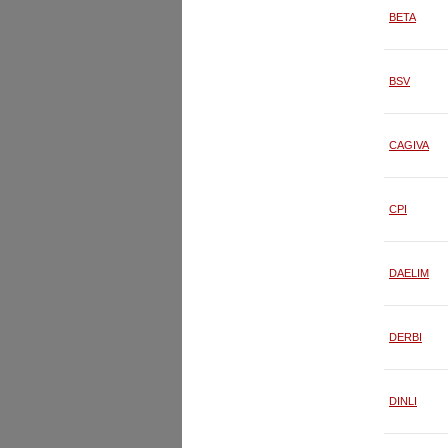
BETA
BSV
CAGIVA
CPI
DAELIM
DERBI
DINLI