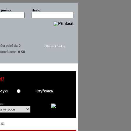
é jméno:
Heslo:
čet položek:
0
Obsah košíku
elková cena:
0 Kč
M!
cykl
Čtyřkolka
ce
.01