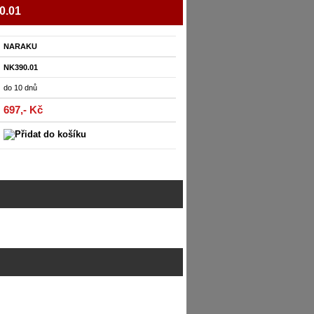
0.01
NARAKU
NK390.01
do 10 dnů
697,- Kč