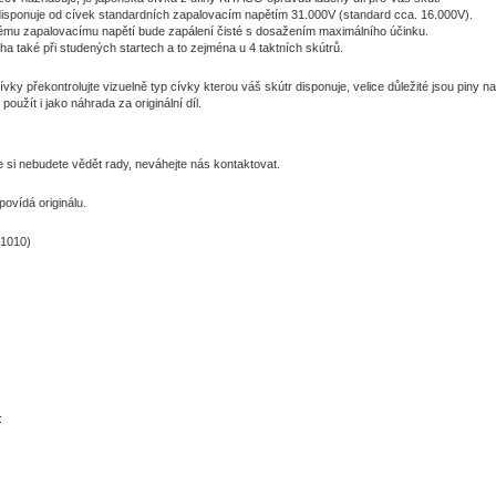
disponuje od cívek standardních zapalovacím napětím 31.000V (standard cca. 16.000V).
mu zapalovacímu napětí bude zapálení čisté s dosažením maximálního účinku.
a také při studených startech a to zejména u 4 taktních skútrů.
ívky překontrolujte vizuelně typ cívky kterou váš skútr disponuje, velice důležité jsou piny na
použít i jako náhrada za originální díl.
e si nebudete vědět rady, neváhejte nás kontaktovat.
ovídá originálu.
31010)
: