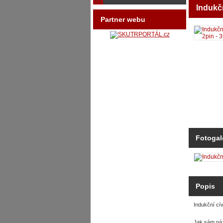
Indukč
Partner webu
Fotogal
Popis
Indukční c
Jak sám náz