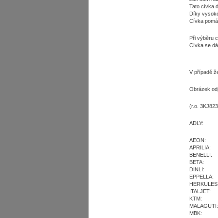
Tato cívka 
Díky vysoké
Cívka pomáh
Při výběru c
Cívka se dá 
V případě ž
Obrázek odp
(r.o. 3KJ82
ADLY:
AEON:
APRILIA:
BENELLI:
BETA:
DINLI:
EPPELLA:
HERKULES
ITALJET:
KTM:
MALAGUTI:
MBK: