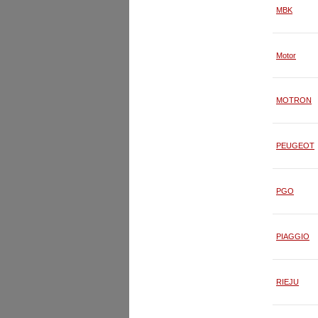
MBK
Motor
MOTRON
PEUGEOT
PGO
PIAGGIO
RIEJU