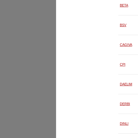
BETA
BSV
CAGIVA
CPI
DAELIM
DERBI
DINLI