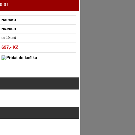
0.01
NARAKU
NK390.01
do 10 dnů
697,- Kč