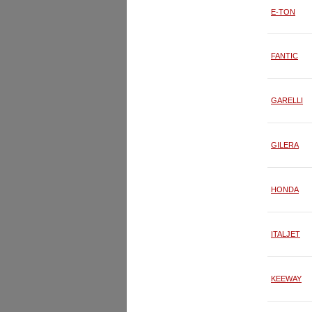
E-TON
FANTIC
GARELLI
GILERA
HONDA
ITALJET
KEEWAY