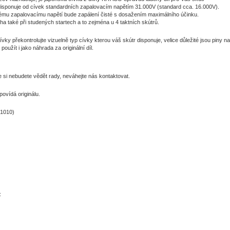
disponuje od cívek standardních zapalovacím napětím 31.000V (standard cca. 16.000V).
mu zapalovacímu napětí bude zapálení čisté s dosažením maximálního účinku.
a také při studených startech a to zejména u 4 taktních skútrů.
ívky překontrolujte vizuelně typ cívky kterou váš skútr disponuje, velice důležité jsou piny na
použít i jako náhrada za originální díl.
e si nebudete vědět rady, neváhejte nás kontaktovat.
ovídá originálu.
31010)
: