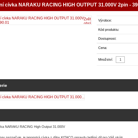
ní cívka NARAKU RACING HIGH OUTPUT 31.000V 2pin - 39
Zvětšit
Výrobce:
obrázek
Kód produktu:
Dostupnost:
Cena:
Množství:
erie
ívka NARAKU RACING High Output 31.000V
ev naznačuje, je japonská cívka z dílny KITACO opravdu laděný díl pro Váš skútr