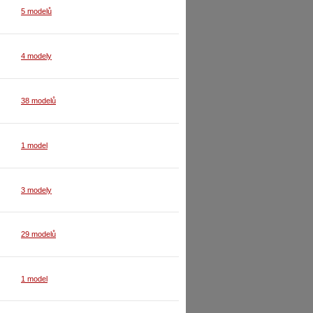
5 modelů
4 modely
38 modelů
1 model
3 modely
29 modelů
1 model