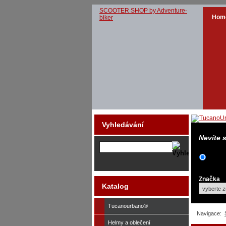
SCOOTER SHOP by Adventure-
Hom
biker
Vyhledávání
Nevíte 
Značka
Katalog
Tucanourbano®
Navigace:
Helmy a oblečení