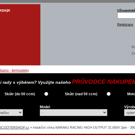
epage
Uživatelsk
Registrace
Po
C
PRŮVODCE NÁKUPE
si rady s výběrem? Využijte našeho
Skútr (do 50 ccm)
Skútr (nad 50 ccm)
Moto
Model
Výrob
SCOOTERSHOP.cz
» Indukční cívka NARAKU RACING HIGH OUTPUT 31.000V 2pin - 390