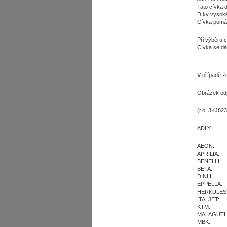
Tato cívka 
Díky vysoké
Cívka pomáh
Při výběru c
Cívka se dá 
V případě ž
Obrázek odp
(r.o. 3KJ82
ADLY:
AEON:
APRILIA:
BENELLI:
BETA:
DINLI:
EPPELLA:
HERKULES
ITALJET:
KTM:
MALAGUTI:
MBK: