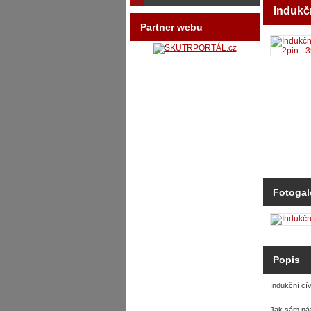
Indukč
Partner webu
Fotogal
Popis
Indukční c
Jak sám náz