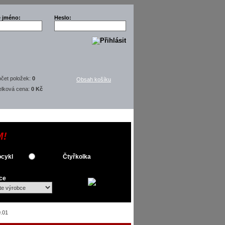
é jméno:
Heslo:
čet položek:
0
Obsah košíku
elková cena:
0 Kč
M!
cykl
Čtyřkolka
ce
.01