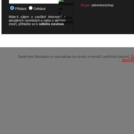
Skype:
adventureshop
Přihlásit
Odhlásit
Máte-li zájem o zasílání informací o
aktuálních novinkách a nebo o akčním
zboží, přihlašte se k
odběru novinek
.
© 2026
SCOOTERSHOP.cz
Společnost Montplast se specializuje na výrobu a montáž zastřešení bazénů.
Z
SKUTR