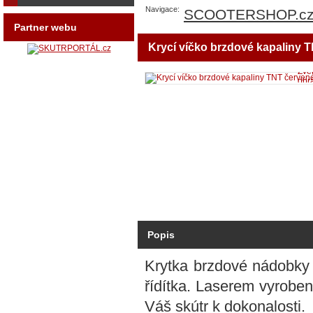
Navigace:
SCOOTERSHOP.c
Partner webu
Krycí víčko brzdové kapaliny 
Zvět
obr
Popis
Krytka brzdové nádobky 
řídítka. Laserem vyrobe
Váš skútr k dokonalosti.