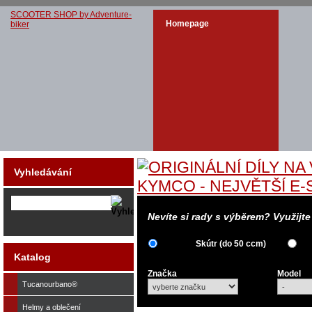
SCOOTER SHOP by Adventure-
Homepage
biker
Vyhledávání
Nevíte si rady s výběrem? Využijt
Skútr (do 50 ccm)
Katalog
Značka
Model
Tucanourbano®
Helmy a oblečení