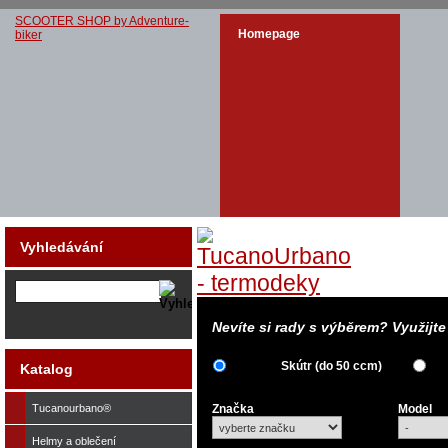
SCOOTER SHOP by Adventure-
Homepage
biker
Vyhledávání
Nevíte si rady s výběrem? Využijt
Skútr (do 50 ccm)
Katalog
Tucanourbano®
Značka
Model
Helmy a oblečení