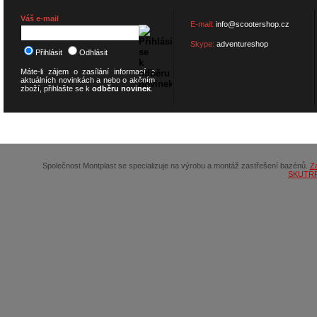
Váš e-mail
E-mail:
info@scootershop.cz
Skype:
adventureshop
Přihlásit
Odhlásit
Máte-li zájem o zasílání informací o
aktuálních novinkách a nebo o akčním
zboží, přihlašte se k
odběru novinek
.
© 2026
SCOOTERSHOP.cz
Společnost Montplast se specializuje na výrobu a montáž zastřešení bazénů.
Z
SKUTR