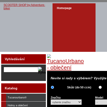
SCOOTER SHOP by Adventure-
Homepage
biker
Vyhledávání
Nevíte si rady s výběrem? Využijt
Skútr (do 50 ccm)
Katalog
Tucanourbano®
Značka
Model
Helmy a oblečení