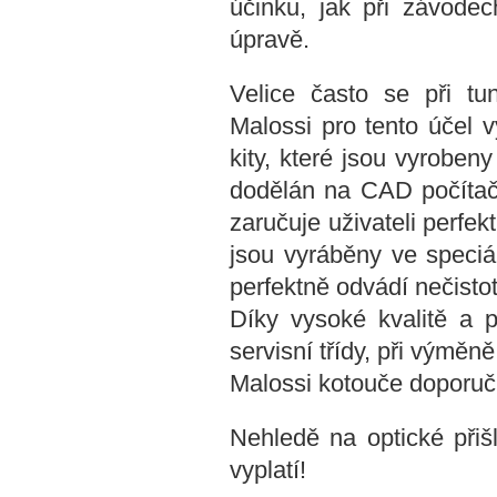
účinku, jak při závodech
úpravě.
Velice často se při t
Malossi pro tento účel 
kity, které jsou vyrobeny
dodělán na CAD počítače
zaručuje uživateli perfe
jsou vyráběny ve speciá
perfektně odvádí nečistoty
Díky vysoké kvalitě a p
servisní třídy, při výměně
Malossi kotouče doporuču
Nehledě na optické přiš
vyplatí!