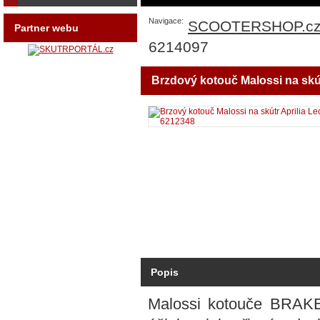
Navigace:
SCOOTERSHOP.c
Partner webu
6214097
Brzdový kotouč Malossi na skútr
Popis
Malossi kotouče BRAK