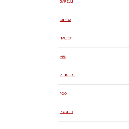
GARELLI
GILERA
ITALJET
MBK
PEUGEOT
PGO
PIAGGIO