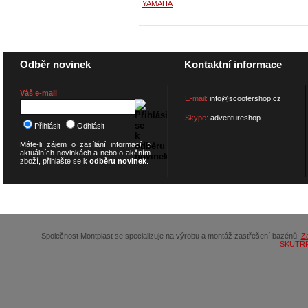
YAMAHA
Odběr novinek
Kontaktní informace
Váš e-mail
E-mail:
info@scootershop.cz
Skype:
adventureshop
Přihlásit
Odhlásit
Máte-li zájem o zasílání informací o
aktuálních novinkách a nebo o akčním
zboží, přihlašte se k
odběru novinek
.
© 2026
SCOOTERSHOP.cz
Společnost Montplast se specializuje na výrobu a montáž zastřešení bazénů.
Z
SKUTR