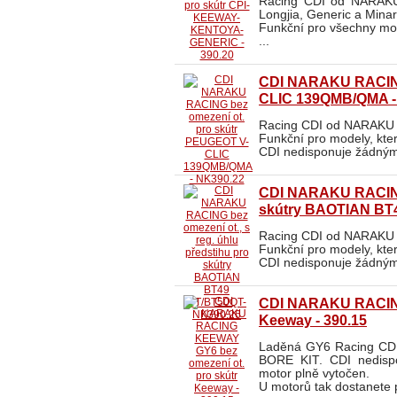
Racing CDI od NARAKU 
Longjia, Generic a Mina
Funkční pro všechny mod
...
CDI NARAKU RACING
CLIC 139QMB/QMA -
Racing CDI od NARAKU 
Funkční pro modely, kte
CDI nedisponuje žádným
CDI NARAKU RACING b
skútry BAOTIAN BT
Racing CDI od NARAKU p
Funkční pro modely, kte
CDI nedisponuje žádným
CDI NARAKU RACING
Keeway - 390.15
Laděná GY6 Racing CD
BORE KIT. CDI nedisp
motor plně vytočen.
U motorů tak dostanete p