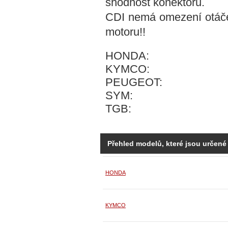
shodnost konektoru.
CDI nemá omezení otáče
motoru!!
HONDA:
KYMCO:
PEUGEOT:
SYM:
TGB:
Přehled modelů, které jsou určené
HONDA
KYMCO