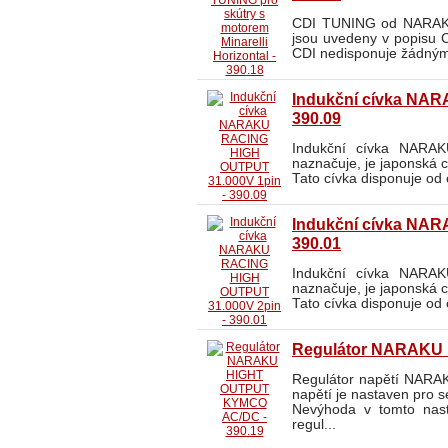
CDI TUNING od NARAKU p
jsou uvedeny v popisu
CDI nedisponuje žádným
Indukční cívka NA
390.09
Indukční cívka NARA
naznačuje, je japonská c
Tato cívka disponuje od 
Indukční cívka NA
390.01
Indukční cívka NARA
naznačuje, je japonská c
Tato cívka disponuje od 
Regulátor NARAKU 
Regulátor napětí NAR
napětí je nastaven pro 
Nevýhoda v tomto nasta
regul...