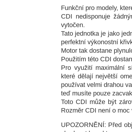
Funkční pro modely, kter
CDI nedisponuje žádný
vytočen.
Tato jednotka je jako j
perfektní výkonostní kři
Motor tak dostane plynul
Použitím této CDI dostane
Pro využití maximální s
které dělají největší om
používat velmi drahou va
teď musíte pouze zacvakn
Toto CDI může být zárove
Rozměr CDI není o moc vě
UPOZORNĚNÍ: Před objedn