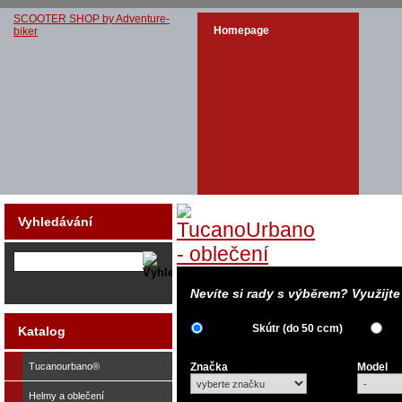
SCOOTER SHOP by Adventure-
Homepage
biker
Vyhledávání
Nevíte si rady s výběrem? Využijt
Skútr (do 50 ccm)
Katalog
Tucanourbano®
Značka
Model
Helmy a oblečení