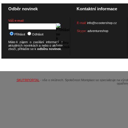
Odběr novinek
Kontaktní informace
Váš e-mail
E-mail:
info@scootershop.cz
Skype:
adventureshop
Přihlásit
Odhlásit
Máte-li zájem o zasílání informací o
aktuálních novinkách a nebo o akčním
zboží, přihlašte se k
odběru novinek
.
© 2026
SCOOTERSHOP.cz
SKUTRPORTAL
- vše o skútrech. Společnost Montplast se specializuje na výr
opatřen