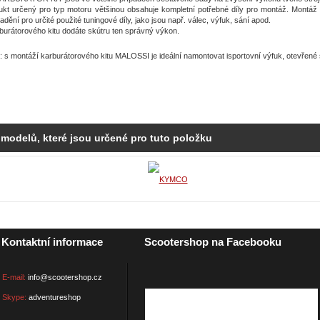
kt určený pro typ motoru většinou obsahuje kompletní potřebné díly pro montáž. Montáž t
oladění pro určité použité tuningové díly, jako jsou např. válec, výfuk, sání apod.
burátorového kitu dodáte skútru ten správný výkon.
 s montáží karburátorového kitu MALOSSI je ideální namontovat isportovní výfuk, otevřené sa
 modelů, které jsou určené pro tuto položku
Kontaktní informace
Scootershop na Facebooku
E-mail:
info@scootershop.cz
Skype:
adventureshop