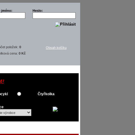
é jméno:
Heslo:
čet položek:
0
Obsah košíku
elková cena:
0 Kč
M!
cykl
Čtyřkolka
ce