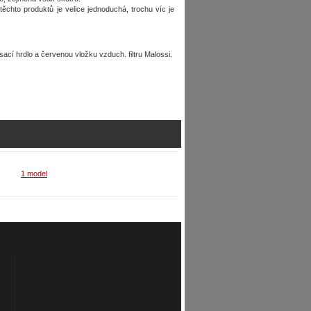
ěchto produktů je velice jednoduchá, trochu víc je
cí hrdlo a červenou vložku vzduch. filtru Malossi.
1 model