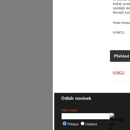
Každý produ
složitější d
Montáží kar
Rada shopu:
KYMCO
Přehled
KYMCO
Odběr novinek
Váš e-mail
Přihlásit
Odhlásit