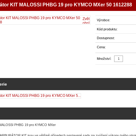
átor KIT MALOSSI PHBG 19 pro KYMCO MXer 50 1612288
Zvětšit
Výrobce:
obrázek
Kód produktu:
Dostupnost:
Cena:
Množství:
erie
r MALOSSI PHBG 19 pro KYMCO MXer
RBURÁTOR KIT jsou ve většině případech sestavené sady na zvýšení výkonu tvého stroje