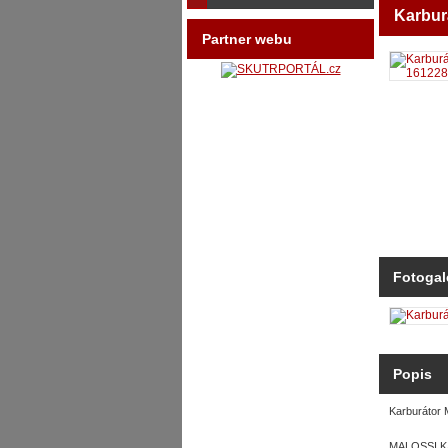
Karbur
Partner webu
Fotogal
Popis
Karburáto
MALOSSI KA