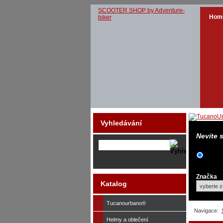
SCOOTER SHOP by Adventure-
Hom
biker
Vyhledávání
Nevíte 
Značka
Katalog
Tucanourbano®
Navigace:
Helmy a oblečení