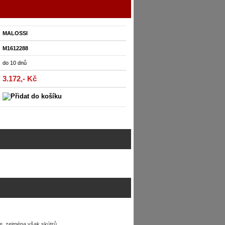
MALOSSI
M1612288
do 10 dnů
3.172,- Kč
, zejména však skútrů.