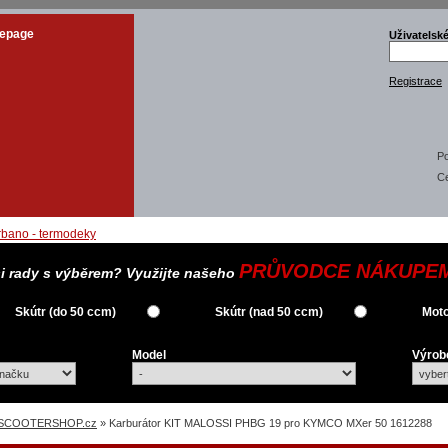
epage
Uživatelsk
Registrace
Po
C
PRŮVODCE NÁKUPE
si rady s výběrem? Využijte našeho
Skútr (do 50 ccm)
Skútr (nad 50 ccm)
Moto
Model
Výrob
SCOOTERSHOP.cz
» Karburátor KIT MALOSSI PHBG 19 pro KYMCO MXer 50 1612288