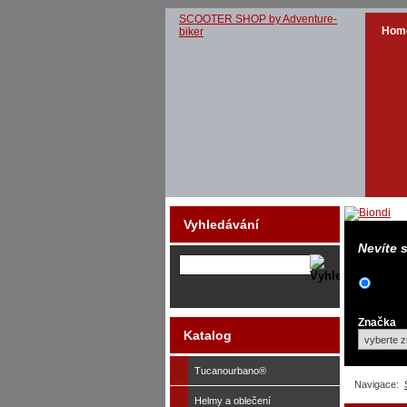
SCOOTER SHOP by Adventure-
Hom
biker
Vyhledávání
Nevíte 
Značka
Katalog
Tucanourbano®
Navigace:
Helmy a oblečení