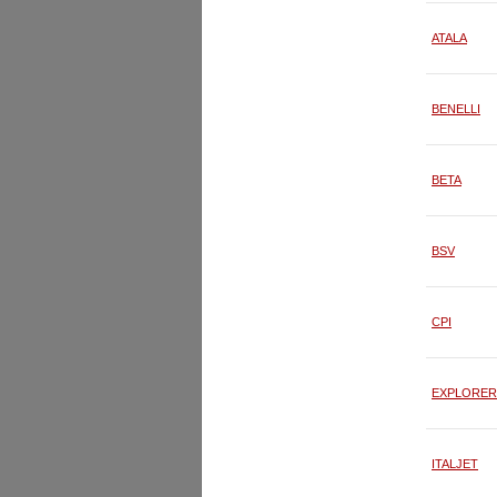
ATALA
BENELLI
BETA
BSV
CPI
EXPLORER
ITALJET