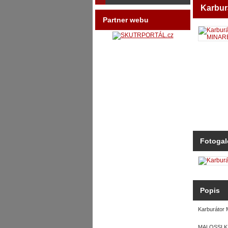
Karbur
Partner webu
161104
Fotogal
Popis
Karburátor
MALOSSI KA