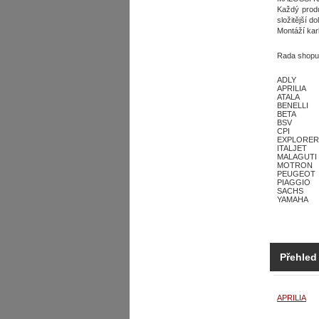
Každý produ
složitější d
Montáží kar
Rada shopu:
ADLY
APRILIA
ATALA
BENELLI
BETA
BSV
CPI
EXPLORER
ITALJET
MALAGUTI
MOTRON
PEUGEOT
PIAGGIO
SACHS
YAMAHA
Přehled
APRILIA