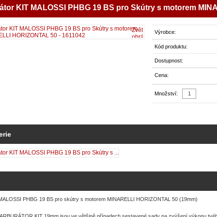
átor KIT MALOSSI PHBG 19 BS pro Skútry s motorem MIN
2
Zvětšit
Výrobce:
obrázek
Kód produktu:
Dostupnost:
Cena:
Množství:
erie
 MALOSSI PHBG 19 BS pro skútry s motorem MINARELLI HORIZONTAL 50 (19mm)
RBURÁTOR KIT 19mm jsou ve většině případech sestavené sady na zvýšení výkonu tvého 