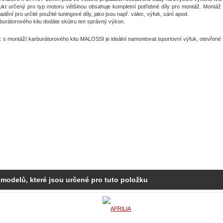
kt určený pro typ motoru většinou obsahuje kompletní potřebné díly pro montáž. Montáž t
oladění pro určité použité tuningové díly, jako jsou např. válec, výfuk, sání apod.
burátorového kitu dodáte skútru ten správný výkon.
 s montáží karburátorového kitu MALOSSI je ideální namontovat isportovní výfuk, otevřené sa
 modelů, které jsou určené pro tuto položku