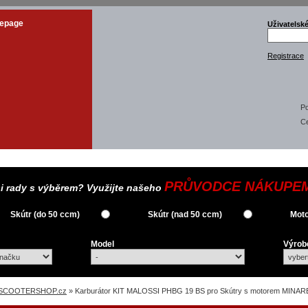
epage
Uživatelsk
Registrace
Po
C
PRŮVODCE NÁKUPE
si rady s výběrem? Využijte našeho
Skútr (do 50 ccm)
Skútr (nad 50 ccm)
Moto
Model
Výrob
SCOOTERSHOP.cz
» Karburátor KIT MALOSSI PHBG 19 BS pro Skútry s motorem MINA