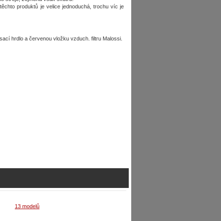
ěchto produktů je velice jednoduchá, trochu víc je
cí hrdlo a červenou vložku vzduch. filtru Malossi.
13 modelů