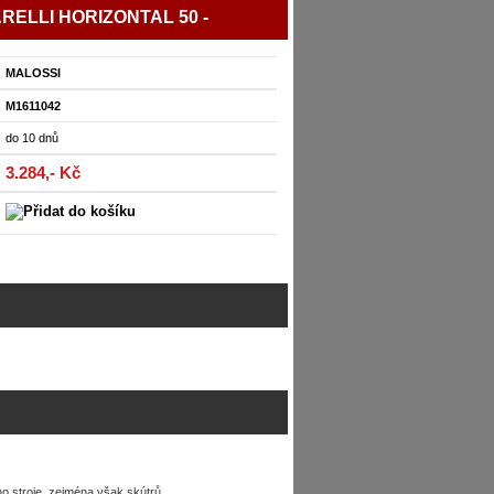
ARELLI HORIZONTAL 50 -
MALOSSI
M1611042
do 10 dnů
3.284,- Kč
stroje, zejména však skútrů.