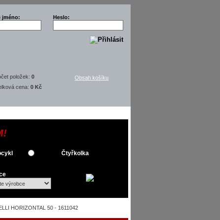
é jméno:
Heslo:
čet položek:
0
Obsah košíku
elková cena:
0 Kč
M!
cykl
Čtyřkolka
ce
RELLI HORIZONTAL 50 - 1611042