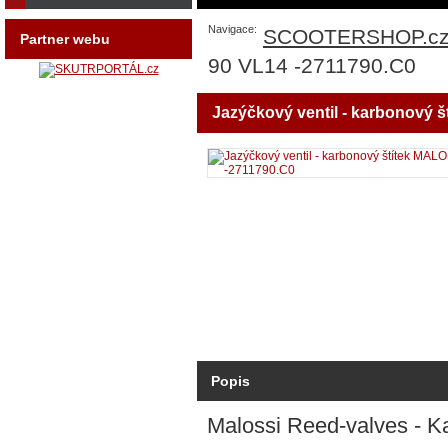
Navigace:
SCOOTERSHOP.c
Partner webu
90 VL14 -2711790.C0
Jazýčkový ventil - karbonový 
Popis
Malossi Reed-valves - 