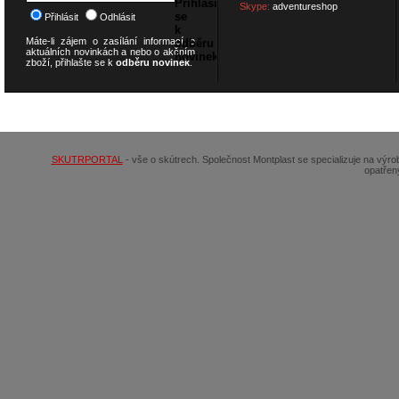
Skype:
adventureshop
Přihlásit
Odhlásit
Máte-li zájem o zasílání informací o
aktuálních novinkách a nebo o akčním
zboží, přihlašte se k
odběru novinek
.
© 2026
SCOOTERSHOP.cz
SKUTRPORTAL
- vše o skútrech. Společnost Montplast se specializuje na výr
opatřen