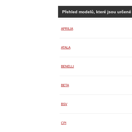
Přehled modelů, které jsou určené
APRILIA
ATALA
BENELLI
BETA
BSV
CPI