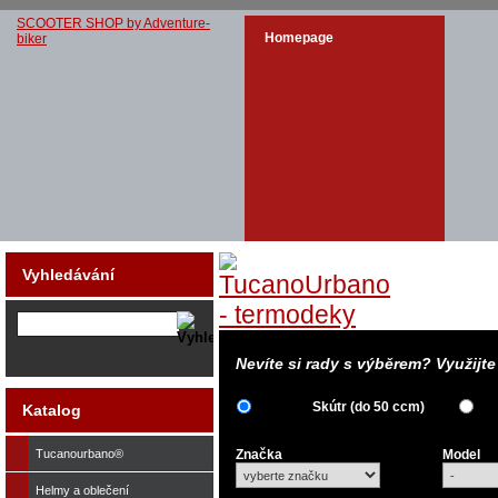
SCOOTER SHOP by Adventure-
Homepage
biker
Vyhledávání
Nevíte si rady s výběrem? Využijt
Skútr (do 50 ccm)
Katalog
Tucanourbano®
Značka
Model
Helmy a oblečení