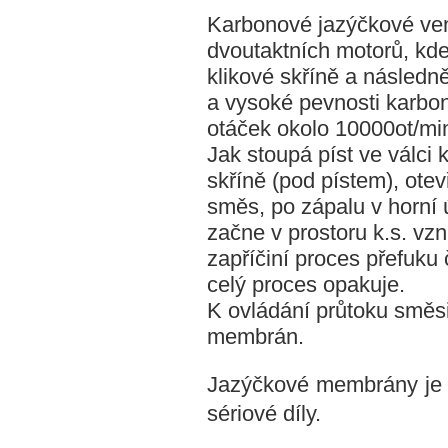
Karbonové jazýčkové ven
dvoutaktních motorů, kd
klikové skříně a následn
a vysoké pevnosti karbo
otáček okolo 10000ot/mi
Jak stoupá píst ve válci 
skříně (pod pístem), otev
směs, po zápalu v horní 
začne v prostoru k.s. vzn
zapříčiní proces přefuku
celý proces opakuje.
K ovládání průtoku směs
membrán.
Jazýčkové membrány je m
sériové díly.