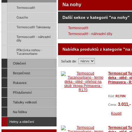
Na nohy
Termoscud®
Další sekce v kategorii "na nohy"
Gaucho
Termoscud® Takeaway
Termoscud®
Termoscud® - náhradní díly
Termoscud® - náhradní
díly
Nabídka produktů z kategorie "na
Přikrývka nohou -
Tucanourbano
Seřadit dle:
Oblečení
↑
↓
Bezpečnost
Termoscud Tu
deka - pléd - 
Primavera - 
Rukavice
Příslušenství
Kód:
R170N
Tabulky velikostí
3.011,-
Cena:
Na řidítka
Koupit
Helmy a oblečení
Termoscud Tu