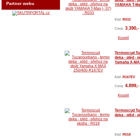
deka - pléd - 
Partner webu
YAMAHA T-Max
Kód:
R033
3.390,-
Cena:
Koupit
Termoscud Tu
deka - pléd - 
Yamaha X-MA
Kód:
R167EV
4.899,-
Cena:
Koupit
Termoscud Tu
deka - pléd - 
Kód:
R018