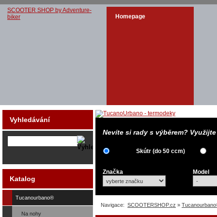
SCOOTER SHOP by Adventure-
Homepage
biker
Vyhledávání
Nevíte si rady s výběrem? Využijt
Skútr (do 50 ccm)
Značka
Model
Katalog
Tucanourbano®
Navigace:
SCOOTERSHOP.cz
»
Tucanourbano
Na nohy