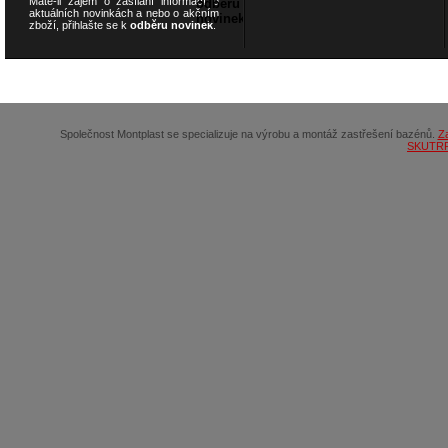
Máte-li zájem o zasílání informací o
aktuálních novinkách a nebo o akčním
zboží, přihlašte se k
odběru novinek
.
© 2026
SCOOTERSHOP.cz
Společnost Montplast se specializuje na výrobu a montáž zastřešení bazénů.
Z
SKUTR