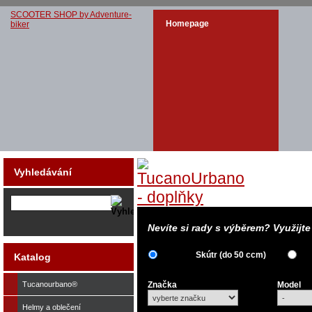
SCOOTER SHOP by Adventure-
Homepage
biker
Vyhledávání
Nevíte si rady s výběrem? Využijt
Skútr (do 50 ccm)
Katalog
Tucanourbano®
Značka
Model
Helmy a oblečení