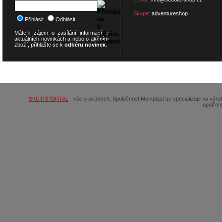
Skype:
adventureshop
Přihlásit
Odhlásit
Máte-li zájem o zasílání informací o
aktuálních novinkách a nebo o akčním
zboží, přihlašte se k
odběru novinek
.
© 2026
SCOOTERSHOP.cz
SKUTRPORTAL
- vše o skútrech. Společnost Montplast se specializuje na výr
opatřen