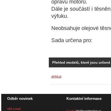
opravu motorů.
Dále je součástí i těsně
výfuku.
Neobsahuje olejové těsn
Sada určena pro:
Přehled modelů, které jsou určené
APRILIA
Odběr novinek
Kontaktní informace
Váš e-mail
E-mail:
info@scootershop.cz