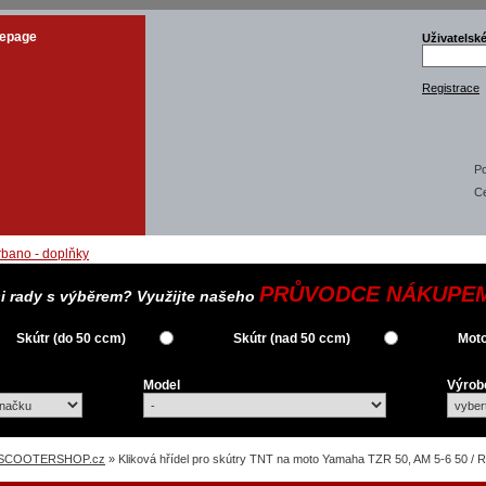
epage
Uživatelsk
Registrace
Po
C
PRŮVODCE NÁKUPE
si rady s výběrem? Využijte našeho
Skútr (do 50 ccm)
Skútr (nad 50 ccm)
Moto
Model
Výrob
SCOOTERSHOP.cz
» Kliková hřídel pro skútry TNT na moto Yamaha TZR 50, AM 5-6 50 / 