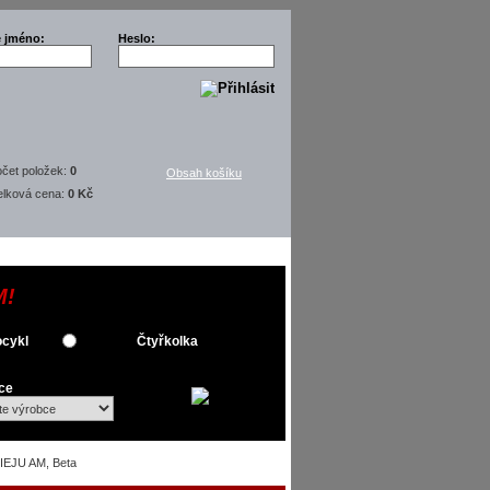
é jméno:
Heslo:
čet položek:
0
Obsah košíku
elková cena:
0 Kč
M!
cykl
Čtyřkolka
ce
RIEJU AM, Beta