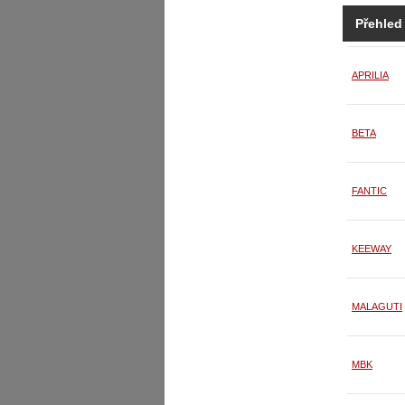
Přehled
APRILIA
BETA
FANTIC
KEEWAY
MALAGUTI
MBK