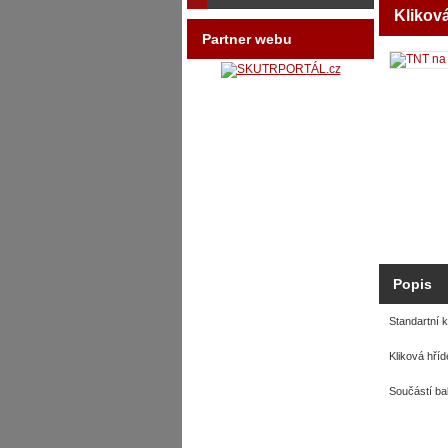
Klikov
Partner webu
Popis
Standartní k
Kliková hříd
Součástí bal