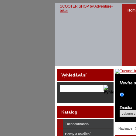
SCOOTER SHOP by Adventure-
Hom
biker
Vyhledávání
Nevíte 
Značka
Katalog
Tucanourbano®
Navigace:
Helmy a oblečení