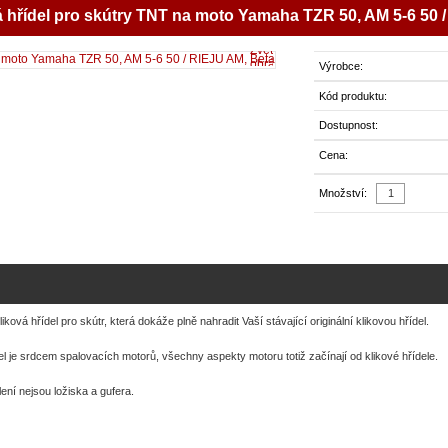
á hřídel pro skútry TNT na moto Yamaha TZR 50, AM 5-6 50 
Zvětšit
obrázek
Výrobce:
Kód produktu:
Dostupnost:
Cena:
Množství:
liková hřídel pro skútr, která dokáže plně nahradit Vaší stávající originální klikovou hřídel.
el je srdcem spalovacích motorů, všechny aspekty motoru totiž začínají od klikové hřídele.
ení nejsou ložiska a gufera.