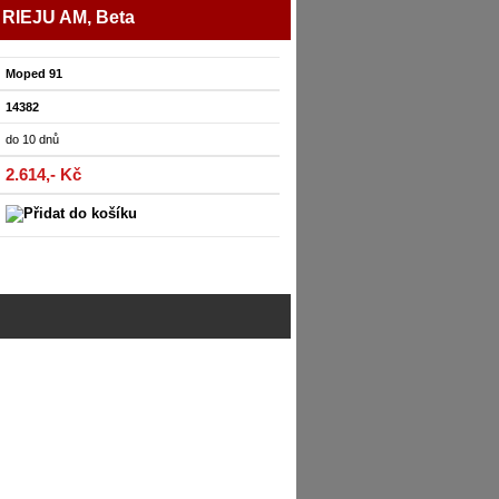
/ RIEJU AM, Beta
Moped 91
14382
do 10 dnů
2.614,- Kč