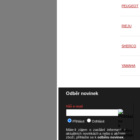
PEUGEOT
RIEJU
SHERCO
YAMAHA
Odběr novinek
Váš e-mail
Přihlásit
Odhlásit
Máte-li zájem o zasílání informací o
aktuálních novinkách a nebo o akčním
zboží, přihlašte se k
odběru novinek
.