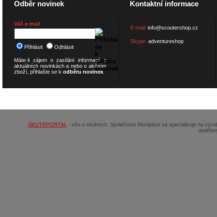
Odběr novinek
Kontaktní informace
Váš e-mail
E-mail:
info@scootershop.cz
Skype:
adventureshop
Přihlásit
Odhlásit
Máte-li zájem o zasílání informací o
aktuálních novinkách a nebo o akčním
zboží, přihlašte se k
odběru novinek
.
© 2026
SCOOTERSHOP.cz
SKUTRPORTAL
- vše o skútrech. Společnost Montplast se specializuje na výr
opatřen