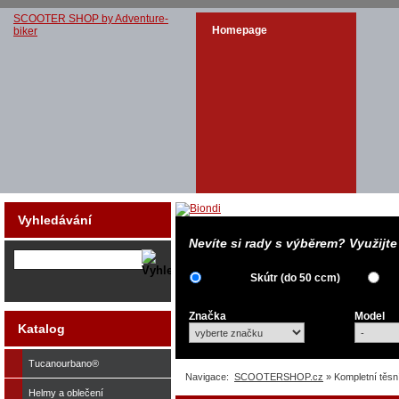
SCOOTER SHOP by Adventure-
Homepage
biker
Vyhledávání
Nevíte si rady s výběrem? Využijt
Skútr (do 50 ccm)
Značka
Model
Katalog
Tucanourbano®
Navigace:
SCOOTERSHOP.cz
» Kompletní těsn
Helmy a oblečení