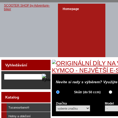
SCOOTER SHOP by Adventure-
Homepage
biker
Vyhledávání
Nevíte si rady s výběrem? Využijt
Skútr (do 50 ccm)
Katalog
Značka
Model
Tucanourbano®
Helmy a oblečení