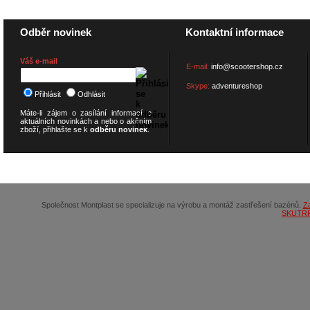
Odběr novinek
Kontaktní informace
Váš e-mail
E-mail:
info@scootershop.cz
Skype:
adventureshop
Přihlásit
Odhlásit
Máte-li zájem o zasílání informací o
aktuálních novinkách a nebo o akčním
zboží, přihlašte se k
odběru novinek
.
© 2026
SCOOTERSHOP.cz
Společnost Montplast se specializuje na výrobu a montáž zastřešení bazénů.
Z
SKUTR