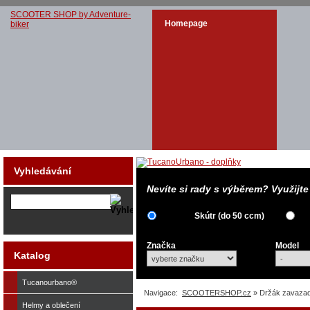
SCOOTER SHOP by Adventure-
Homepage
biker
Vyhledávání
Nevíte si rady s výběrem? Využijt
Skútr (do 50 ccm)
Značka
Model
Katalog
Tucanourbano®
Navigace:
SCOOTERSHOP.cz
» Držák zavaza
Helmy a oblečení