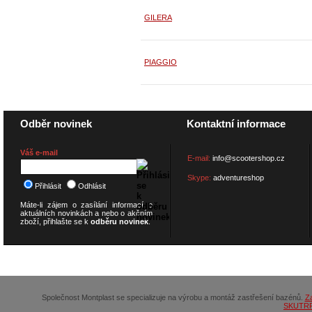
GILERA
PIAGGIO
Odběr novinek
Kontaktní informace
Váš e-mail
E-mail:
info@scootershop.cz
Skype:
adventureshop
Přihlásit
Odhlásit
Máte-li zájem o zasílání informací o
aktuálních novinkách a nebo o akčním
zboží, přihlašte se k
odběru novinek
.
© 2026
SCOOTERSHOP.cz
Společnost Montplast se specializuje na výrobu a montáž zastřešení bazénů.
Z
SKUTR