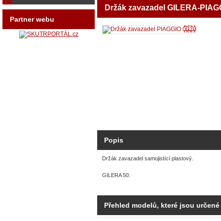
Držák zavazadel GILERA-PIAG
Partner webu
Zvětšit
obrázek
Popis
Držák zavazadel samojistící plastový.
GILERA 50:
Přehled modelů, které jsou určené