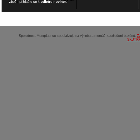
zboží, přihlašte se k
odběru novinek
.
© 2026
SCOOTERSHOP.cz
Společnost Montplast se specializuje na výrobu a montáž zastřešení bazénů.
Z
SKUTR