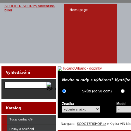
SCOOTER SHOP by Adventure-
Homepage
biker
Vyhledávání
Nevíte si rady s výběrem? Využijt
Skútr (do 50 ccm)
Značka
Model
Katalog
Tucanourbano®
Navigace:
SCOOTERSHOP.cz
» Krytka VIN kó
Helmy a oblečení