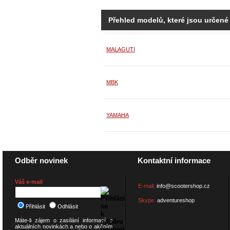
Přehled modelů, které jsou určené
MALAGUTI
MBK
YAMAHA
Odběr novinek
Kontaktní informace
Váš e-mail
E-mail:
info@scootershop.cz
Skype:
adventureshop
Přihlásit
Odhlásit
Máte-li zájem o zasílání informací o
aktuálních novinkách a nebo o akčním