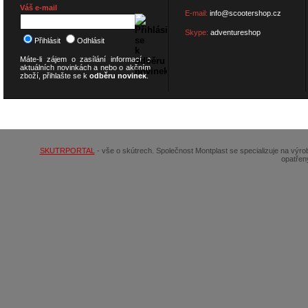
Váš e-mail
E-mail:
info@scootershop.cz
Skype:
adventureshop
Přihlásit
Odhlásit
Máte-li zájem o zasílání informací o
aktuálních novinkách a nebo o akčním
zboží, přihlašte se k
odběru novinek
.
© 2026
SCOOTERSHOP.cz
SKUTRPORTAL
- vše o skútrech. Společnost Montplast se specializuje na výr
opatřen