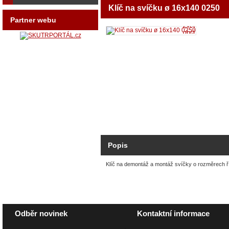
Klíč na svíčku ø 16x140 0250
Partner webu
Zvětšit
obrázek
Popis
Klíč na demontáž a montáž svíčky o rozměrech ř
Odběr novinek
Kontaktní informace