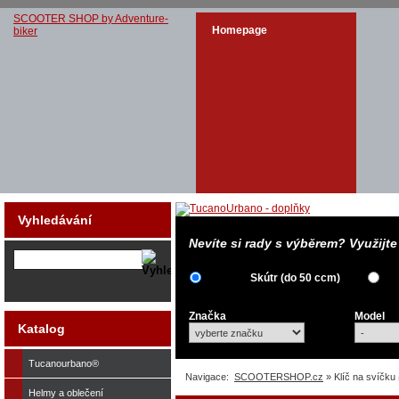
SCOOTER SHOP by Adventure-
Homepage
biker
Vyhledávání
Nevíte si rady s výběrem? Využijt
Skútr (do 50 ccm)
Značka
Model
Katalog
Tucanourbano®
Navigace:
SCOOTERSHOP.cz
» Klíč na svíčku
Helmy a oblečení