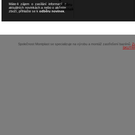
Máte-li zájem o zasílání informací o
aktuálních novinkách a nebo o akčním
zboží, přihlašte se k
odběru novinek
.
© 2026
SCOOTERSHOP.cz
Společnost Montplast se specializuje na výrobu a montáž zastřešení bazénů.
Z
SKUTR