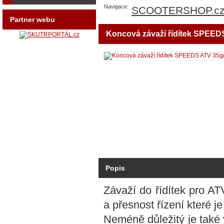
Navigace:
SCOOTERSHOP.c
Partner webu
Koncová závaží řídítek SPEEDS
Popis
Závaží do řídítek pro ATV
a přesnost řízení které j
Neméně důležitý je také v