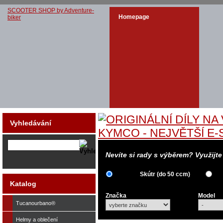
SCOOTER SHOP by Adventure-
Homepage
biker
Vyhledávání
Nevíte si rady s výběrem? Využijt
Skútr (do 50 ccm)
Katalog
Značka
Model
Tucanourbano®
Helmy a oblečení