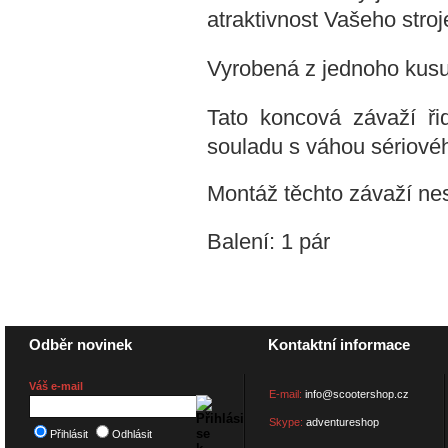
atraktivnost Vašeho stroj
Vyrobená z jednoho kusu
Tato koncová závaží řid
souladu s váhou sériové
Montáž těchto závaží nesm
Balení: 1 pár
Odběr novinek
Kontaktní informace
Váš e-mail
E-mail:
info@scootershop.cz
Skype:
adventureshop
Přihlásit
Odhlásit