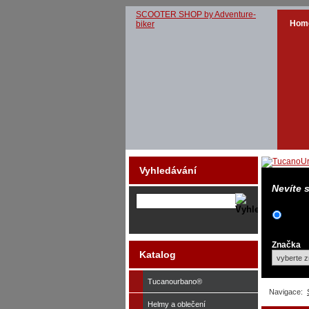
SCOOTER SHOP by Adventure-
Hom
biker
Vyhledávání
Nevíte 
Značka
Katalog
Tucanourbano®
Navigace:
Helmy a oblečení