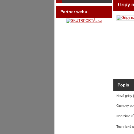
Gripy 
Partner webu
Popis
Nové gripy j
Gumový povr
Nabízíme rů
Technické p