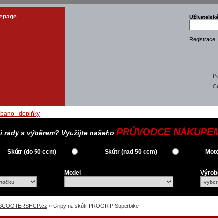
epage
Uživatelsk
Registrace
Po
C
PRŮVODCE NÁKUPE
si rady s výběrem? Využijte našeho
Skútr (do 50 ccm)
Skútr (nad 50 ccm)
Moto
Model
Výrob
SCOOTERSHOP.cz
» Gripy na skútr PROGRIP Superbike