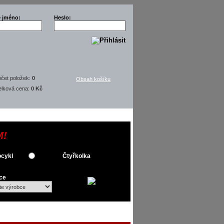
é jméno:
Heslo:
čet položek:
0
Obsah košíku
elková cena:
0 Kč
M!
cykl
Čtyřkolka
ce