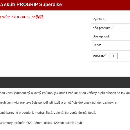
na skútr PROGRIP Superbike
Zvětšit
obrázek
Výrobce:
Kód produktu:
Dostupnost:
Cena:
Množství:
sou velmi jednoduchý a levný způsob, jak odlišit Váš skútr od většiny a přizbůsobit ho tak 
ch tlumí vibrace, zvyšuje pohodlí při jízdě a umožňuje dokonalý úchop i za mokra.
zné barevné provedení: modrá, žlutá, zelená, červená, černá, šedá.
aramtery: průměr: Ø22-25mm, délka: 120mm balení: 1 pár