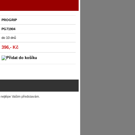
PROGRIP
PG71904
do 10 dnů
396,- Kč
co nejlépe Vašim představám.