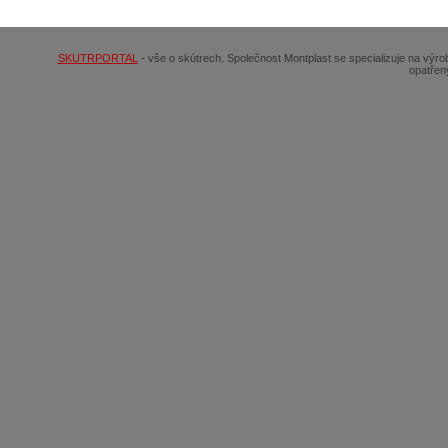
© 2026
SCOOTERSHOP.cz
SKUTRPORTAL
- vše o skútrech. Společnost Montplast se specializuje na výr
opatřen