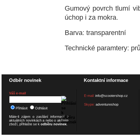
Gumový povrch tlumí vib
úchop i za mokra.
Barva: transparentní
Technické paramtery: pr
Odběr novinek
Kontaktní informace
Váš e-mail
E-mail:
info@scootershop.cz
Skype:
adventureshop
Přihlásit
Odhlásit
Máte-li zájem o zasílání informací o
aktuálních novinkách a nebo o akčním
zboží, přihlašte se k
odběru novinek
.