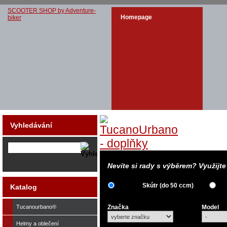
SCOOTER SHOP by Adventure-
Homepage
biker
Vyhledávání
Nevíte si rady s výběrem? Využijt
Skútr (do 50 ccm)
Katalog
Tucanourbano®
Značka
Model
Helmy a oblečení