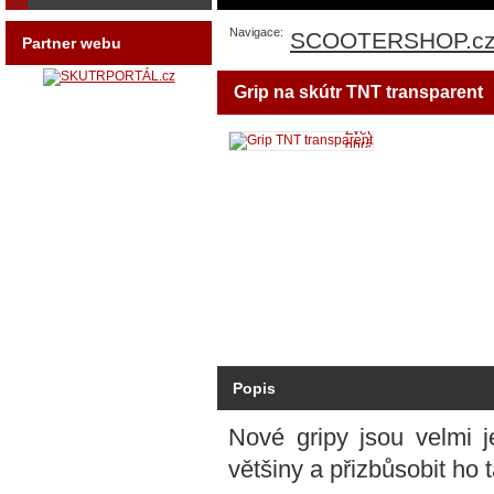
Navigace:
SCOOTERSHOP.c
Partner webu
Grip na skútr TNT transparent
Zvětšit
obrázek
Popis
Nové gripy jsou velmi j
většiny a přizbůsobit ho