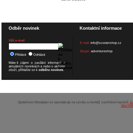
Odběr novinek
Kontaktní informace
Váš e-mail
E-mail:
info@scootershop.cz
Skype:
adventureshop
Přihlásit
Odhlásit
Máte-li zájem o zasílání informací o
aktuálních novinkách a nebo o akčním
zboží, přihlašte se k
odběru novinek
.
© 2026
SCOOTERSHOP.cz
Společnost Montplast se specializuje na výrobu a montáž zastřešení bazénů.
Z
SKUTR