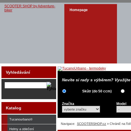
SCOOTER SHOP by Adventure-
Homepage
biker
Vyhledávání
Nevíte si rady s výběrem? Využijt
Skútr (do 50 ccm)
Značka
Model
Katalog
Tucanourbano®
Navigace:
SCOOTERSHOP.cz
» Chránič na říd
Helmy a oblečení