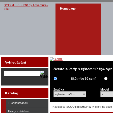
SCOOTER SHOP by Adventure-
Homepage
biker
Vyhledávání
Nevíte si rady s výběrem? Využijt
Skútr (do 50 ccm)
Značka
Model
Katalog
Tucanourbano®
Navigace:
SCOOTERSHOP.cz
» Blinkr na skút
Helmy a oblečení