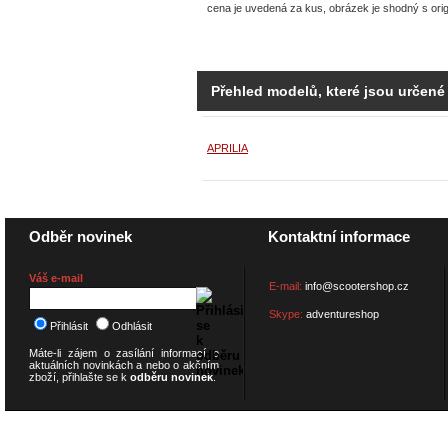
cena je uvedená za kus, obrázek je shodný s ori
Přehled modelů, které jsou určené
APRILIA
Odběr novinek
Kontaktní informace
Váš e-mail
E-mail:
info@scootershop.cz
Skype:
adventureshop
Přihlásit
Odhlásit
Máte-li zájem o zasílání informací o
aktuálních novinkách a nebo o akčním
zboží, přihlašte se k
odběru novinek
.
© 2026
SCOOTERSHOP.cz