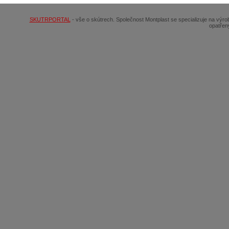
SKUTRPORTAL
- vše o skútrech. Společnost Montplast se specializuje na výr
opatřen