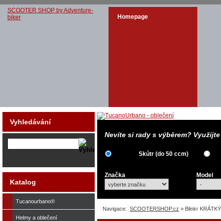
SCOOTER SHOP by Adventure-
Homepage
biker
Vyhledávání
Nevíte si rady s výběrem? Využijt
Skútr (do 50 ccm)
Značka
Model
Katalog
Tucanourbano®
Navigace:
SCOOTERSHOP.cz
» Blinkr KRÁTK
Helmy a oblečení