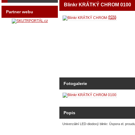
Blinkr KRÁTKÝ CHROM 0100
Partner webu
Zvětšit
obrázek
Fotogalerie
Popis
Univerzální LED-diodový blinkr. Úspora el. proudu