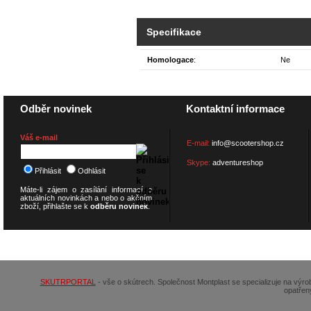
Specifikace
Homologace
:
Ne
Odběr novinek
Kontaktní informace
Váš e-mail
E-mail:
info@scootershop.cz
Skype:
adventureshop
Přihlásit
Odhlásit
Máte-li zájem o zasílání informací o
aktuálních novinkách a nebo o akčním
zboží, přihlašte se k
odběru novinek
.
© 2026
SCOOTERSHOP.cz
SKUTRPORTAL
- vše o skútrech. Společnost Montplast se specializuje na výr
opatřen