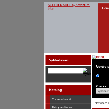
SCOOTER SHOP by Adventure-
Hom
biker
Vyhledávání
Nevíte 
Značka
Katalog
Tucanourbano®
Navigace:
Helmy a oblečení