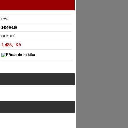
RMS
246480228
do 10 dnů
1.485,- Kč