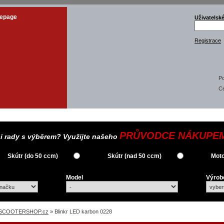
epage
Uživatelsk
Registrace
Po
C
PRŮVODCE NÁKUPE
si rady s výběrem? Využijte našeho
Skútr (do 50 ccm)
Skútr (nad 50 ccm)
Moto
Model
Výrob
SCOOTERSHOP.cz
» Blinkr LED karbon 0228