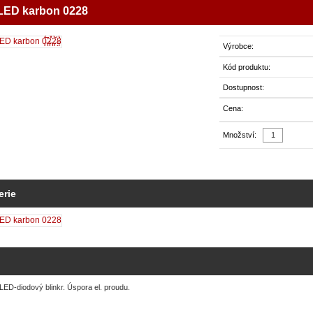
 LED karbon 0228
Zvětšit
obrázek
Výrobce:
Kód produktu:
Dostupnost:
Cena:
Množství:
erie
LED-diodový blinkr. Úspora el. proudu.