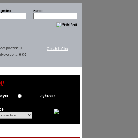
é jméno:
Heslo:
čet položek:
0
Obsah košíku
elková cena:
0 Kč
M!
cykl
Čtyřkolka
ce