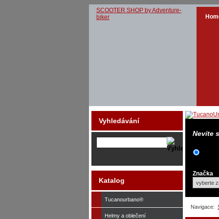
SCOOTER SHOP by Adventure-
Hom
biker
Vyhledávání
Nevíte 
Značka
Katalog
Tucanourbano®
Navigace:
Helmy a oblečení