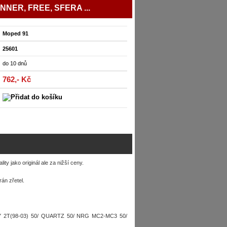
NNER, FREE, SFERA ...
Moped 91
25601
do 10 dnů
762,- Kč
y jako originál ale za nižší ceny.
án zřetel.
Y 2T(98-03) 50/ QUARTZ 50/ NRG MC2-MC3 50/