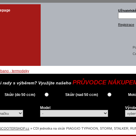
epage
Uživatelsk
Registrace
Po
C
PRŮVODCE NÁKUPE
si rady s výběrem? Využijte našeho
Skútr (do 50 ccm)
Skútr (nad 50 ccm)
Moto
Model
Výrob
SCOOTERSHOP.cz
» CDI jednotka na skútr PIAGGIO TYPHOON, STORM, STALKER, RUN