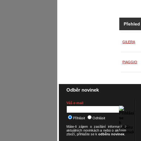
Přehled
GILERA
PIAGGIO
Odběr novinek
Váš e-mail
Přihlásit
Odhlásit
Máte-li zájem o zasílání informací o
aktuálních novinkách a nebo o akčním
zboží, přihlašte se k
odběru novinek
.