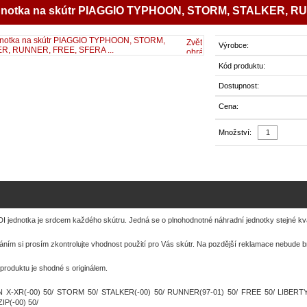
dnotka na skútr PIAGGIO TYPHOON, STORM, STALKER, RU
Zvětšit
Výrobce:
obrázek
Kód produktu:
Dostupnost:
Cena:
Množství:
I jednotka je srdcem každého skútru. Jedná se o plnohodnotné náhradní jednotky stejné kvalit
áním si prosím zkontrolujte vhodnost použití pro Vás skútr. Na pozdější reklamace nebude br
produktu je shodné s originálem.
 X-XR(-00) 50/ STORM 50/ STALKER(-00) 50/ RUNNER(97-01) 50/ FREE 50/ LIBERT
IP(-00) 50/