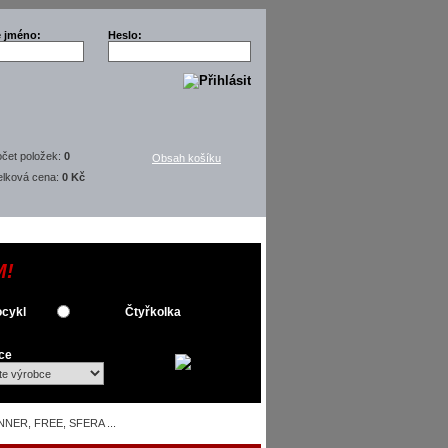
é jméno:
Heslo:
čet položek:
0
Obsah košíku
elková cena:
0 Kč
M!
cykl
Čtyřkolka
ce
NER, FREE, SFERA ...