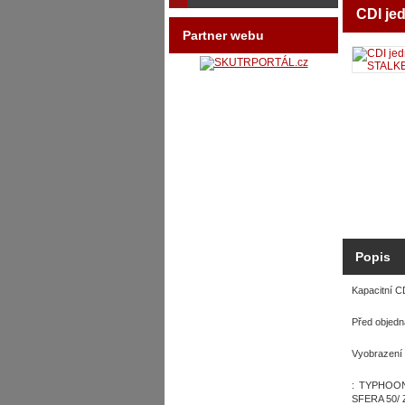
CDI je
Partner webu
Popis
Kapacitní CD
Před objedn
Vyobrazení 
: TYPHOON
SFERA 50/ Z