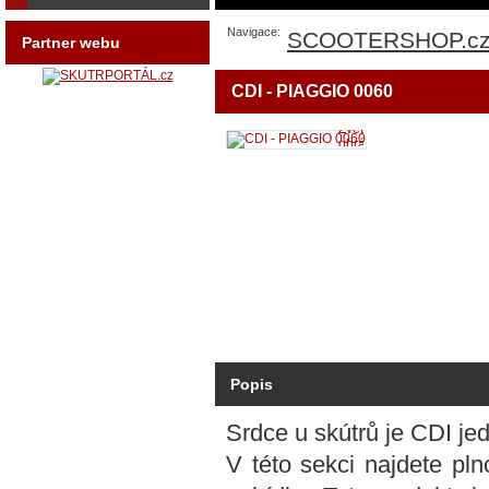
Navigace:
SCOOTERSHOP.c
Partner webu
CDI - PIAGGIO 0060
Zvětšit
obrázek
Popis
Srdce u skútrů je CDI je
V této sekci najdete pl