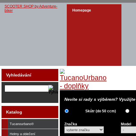
SCOOTER SHOP by Adventure-
Homepage
biker
Vyhledávání
Nevíte si rady s výběrem? Využijt
Skútr (do 50 ccm)
Katalog
Tucanourbano®
Značka
Model
Helmy a oblečení