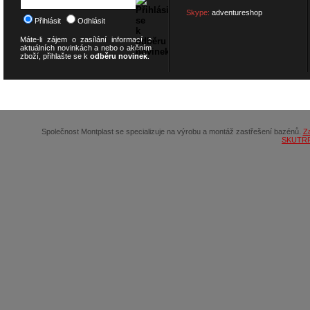
Skype:
adventureshop
Přihlásit
Odhlásit
Máte-li zájem o zasílání informací o
aktuálních novinkách a nebo o akčním
zboží, přihlašte se k
odběru novinek
.
© 2026
SCOOTERSHOP.cz
Společnost Montplast se specializuje na výrobu a montáž zastřešení bazénů.
Z
SKUTR