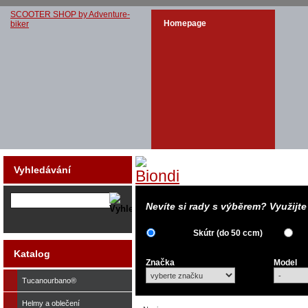
SCOOTER SHOP by Adventure-
Homepage
biker
Vyhledávání
Nevíte si rady s výběrem? Využijt
Skútr (do 50 ccm)
Katalog
Značka
Model
Tucanourbano®
Helmy a oblečení