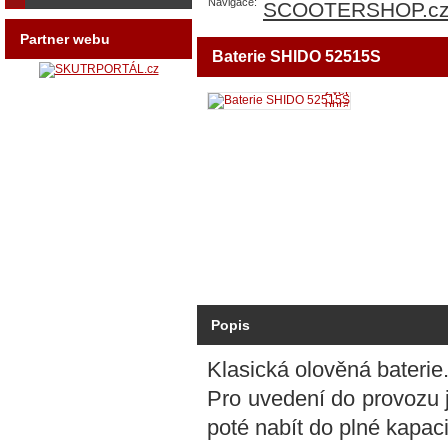
Navigace:
SCOOTERSHOP.c
Partner webu
Baterie SHIDO 52515S
Zvětšit
obrázek
Popis
Klasická olověná bateri
Pro uvedení do provozu j
poté nabít do plné kapaci