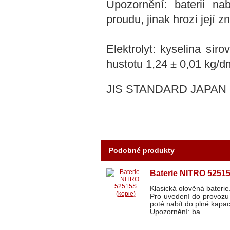
Upozornění: baterii na
proudu, jinak hrozí její zn
Elektrolyt: kyselina sí
hustotu 1,24 ± 0,01 kg/d
JIS STANDARD JAPAN
Podobné produkty
Baterie NITRO 52515
Klasická olověná bateri
Pro uvedení do provozu j
poté nabít do plné kapaci
Upozornění: ba...