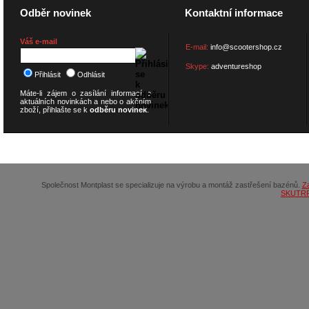
Odběr novinek
Kontaktní informace
Váš e-mail
E-mail:
info@scootershop.cz
Skype:
adventureshop
Přihlásit
Odhlásit
Máte-li zájem o zasílání informací o
aktuálních novinkách a nebo o akčním
zboží, přihlašte se k
odběru novinek
.
© 2026
SCOOTERSHOP.cz
Společnost Montplast se specializuje na výrobu a montáž zastřešení bazénů.
Z
SKUTR