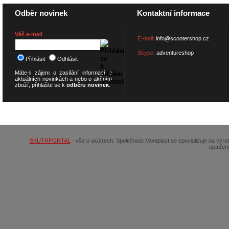
Odběr novinek
Kontaktní informace
Váš e-mail
E-mail:
info@scootershop.cz
Skype:
adventureshop
Přihlásit
Odhlásit
Máte-li zájem o zasílání informací o
aktuálních novinkách a nebo o akčním
zboží, přihlašte se k
odběru novinek
.
© 2026
SCOOTERSHOP.cz
SKUTRPORTAL
- vše o skútrech. Společnost Montplast se specializuje na výr
opatřen