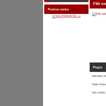
Filtr 
Partner webu
Popis
Náhradní vl
Rada shopu:
Než učiníte 