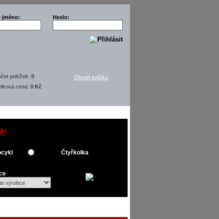
é jméno:
Heslo:
čet položek:
0
Obsah košíku
elková cena:
0 Kč
M!
cykl
Čtyřkolka
ce