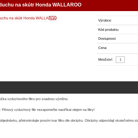
vzduchu na skútr Honda WALLAROO
Zvětšit
obrázek
Výrobce:
Kód produktu:
Dostupnost:
Cena:
Množství:
ožka vzduchového filtru pro snadnou výměnu.
 Pěnový vzduchový filtr nezapomeňte nastříkat olejem na filtry!
objednávku, překontrolujte prosím tvar filtru dle obrázku. Obrázky odpovídají skutečnému st