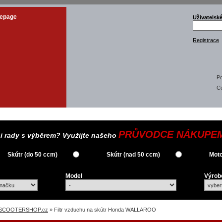
epage
Uživatelsk
Registrace
Po
C
PRŮVODCE NÁKUPE
si rady s výběrem? Využijte našeho
Skútr (do 50 ccm)
Skútr (nad 50 ccm)
Moto
Model
Výrob
SCOOTERSHOP.cz
» Filtr vzduchu na skútr Honda WALLAROO