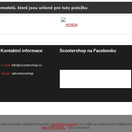
 modelů, které jsou určené pro tuto položku
Kontaktní informace
Scootershop na Facebooku
E-mail:
info@scootershop.cz
Skype:
adventureshop
výrobu a montáž zastřešení bazénů.
Zastřešení bazénů
se vyrábí ze systémových hliníkovýc
SKUTRPORTAL
- vše o skútrech.