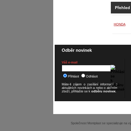
Přehled
HONDA
Odběr novinek
Váš e-mail
Přihlásit
Odhlásit
Máte-li zájem o zasílání informací o
aktuálních novinkách a nebo o akčním
zboží, přihlašte se k
odběru novinek
.
© 2026
SCOOTERSHOP.cz
Společnost Montplast se specializuje na 