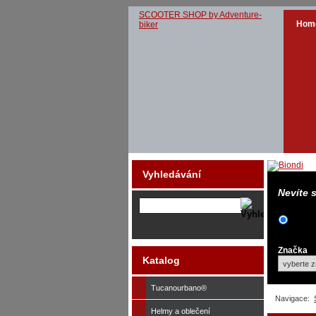
SCOOTER SHOP by Adventure-
Hom
biker
Vyhledávání
Nevíte 
Značka
Katalog
Tucanourbano®
Navigace:
Helmy a oblečení