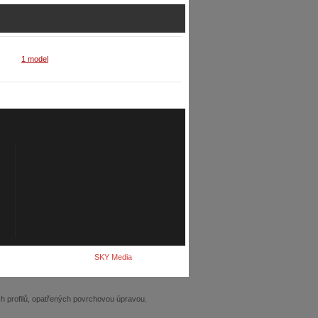
1 model
SKY Media
h profilů, opatřených povrchovou úpravou.