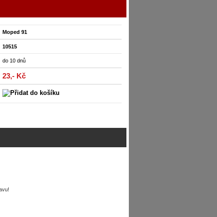
Moped 91
10515
do 10 dnů
23,- Kč
avu!