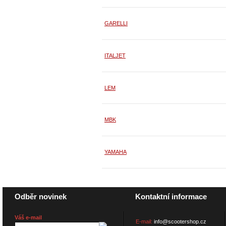
GARELLI
ITALJET
LEM
MBK
YAMAHA
Odběr novinek
Kontaktní informace
Váš e-mail
E-mail:
info@scootershop.cz