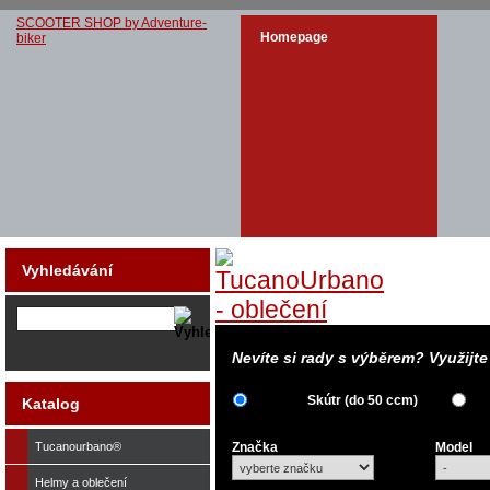
SCOOTER SHOP by Adventure-
Homepage
biker
Vyhledávání
Nevíte si rady s výběrem? Využijt
Skútr (do 50 ccm)
Katalog
Tucanourbano®
Značka
Model
Helmy a oblečení