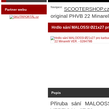
Navigace:
SCOOTERSHOP.c
Partner webu
original PHVB 22 Minarel
Hrdlo sání MALOSSI Ø21x27 pro
Popis
Příruba sání MALOOSS