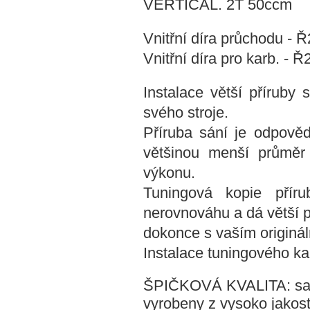
VERTICAL. 2T 50ccm
Vnitřní díra průchodu -
Vnitřní díra pro karb. -
Instalace větší příruby
svého stroje.
Příruba sání je odpověd
většinou menší průměr 
výkonu.
Tuningová kopie přír
nerovnováhu a dá větší p
dokonce s vaším originá
Instalace tuningového ka
ŠPIČKOVÁ KVALITA: sac
vyrobeny z vysoko jakost