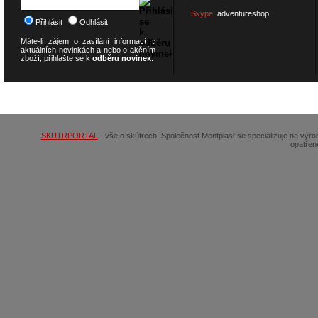
Skype:
adventureshop
Přihlásit
Odhlásit
Máte-li zájem o zasílání informací o
aktuálních novinkách a nebo o akčním
zboží, přihlašte se k
odběru novinek
.
© 2026
SCOOTERSHOP.cz
SKUTRPORTAL
- vše o skútrech. Společnost Montplast se specializuje na výr
opatřen