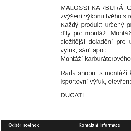
MALOSSI KARBURÁTOR K
zvýšení výkonu tvého str
Každý produkt určený p
díly pro montáž. Montáž
složitější doladění pro 
výfuk, sání apod.
Montáží karburátorového 
Rada shopu: s montáží 
isportovní výfuk, otevřen
DUCATI
Odběr novinek
Kontaktní informace