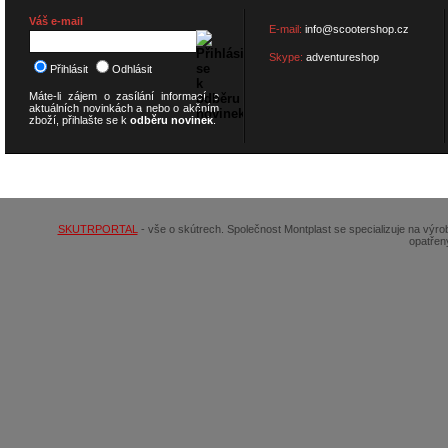
Váš e-mail
E-mail:
info@scootershop.cz
Skype:
adventureshop
Přihlásit
Odhlásit
Máte-li zájem o zasílání informací o
aktuálních novinkách a nebo o akčním
zboží, přihlašte se k
odběru novinek
.
© 2026
SCOOTERSHOP.cz
SKUTRPORTAL
- vše o skútrech. Společnost Montplast se specializuje na výr
opatřen