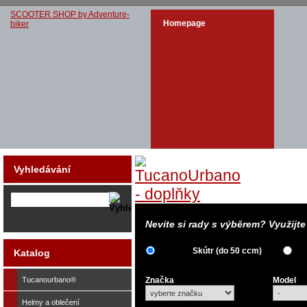
SCOOTER SHOP by Adventure-
Homepage
biker
Vyhledávání
Nevíte si rady s výběrem? Využijt
Skútr (do 50 ccm)
Katalog
Tucanourbano®
Značka
Model
Helmy a oblečení