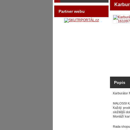
Karbur
Partner webu
Popis
Karburáto
MALOSSI KA
Každý produ
složitější d
Montáží kar
Rada shopu: