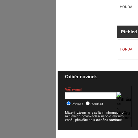
HONDA
Přehled
HONDA
Odběr novinek
Váš e-mail
Přihlásit
Odhlásit
Máte-li zájem o zasílání informací o
aktuálních novinkách a nebo o akčním
zboží, přihlašte se k
odběru novinek
.
© 2026
SCOOTERSHOP.cz