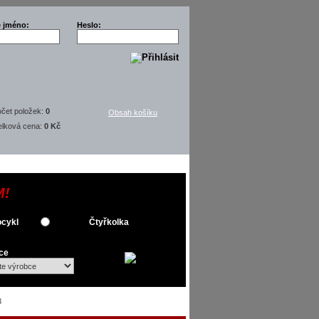
é jméno:
Heslo:
čet položek:
0
Obsah košíku
elková cena:
0 Kč
M!
cykl
Čtyřkolka
ce
3