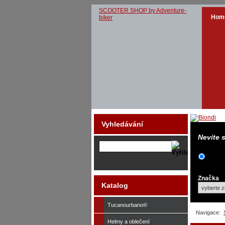
SCOOTER SHOP by Adventure-
Hom
biker
Vyhledávání
Nevíte 
Značka
Katalog
Tucanourbano®
Navigace:
Helmy a oblečení