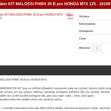
átor KIT MALOSSI PHBH 30 B pro HONDA MTX 125 - 16109
Zvětšit
Výrobce:
obrázek
Kód produktu:
Dostupnost:
Cena:
Množství:
r MALOSSI PHBH 30 B pro HONDA MTX
RBURÁTOR KIT jsou ve většině případech sestavené sady na zvýšení výkonu tvého stroje
kt určený pro typ motoru většinou obsahuje kompletní potřebné díly pro montáž. Montáž t
oladění pro určité použité tuningové díly, jako jsou např. válec, výfuk, sání apod.
burátorového kitu dodáte skútru ten správný výkon.
 s montáží karburátorového kitu MALOSSI je ideální namontovat isportovní výfuk, otevřené sa