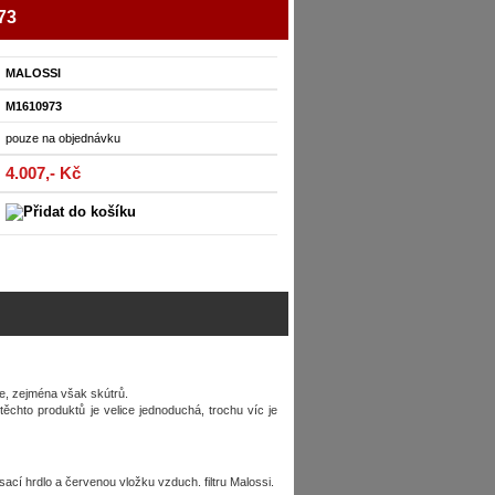
73
MALOSSI
M1610973
pouze na objednávku
4.007,- Kč
, zejména však skútrů.
ěchto produktů je velice jednoduchá, trochu víc je
cí hrdlo a červenou vložku vzduch. filtru Malossi.