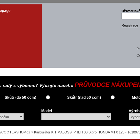
epage
Uživatelsk
Registrace
Po
C
PRŮVODCE NÁKUPE
si rady s výběrem? Využijte našeho
Skútr (do 50 ccm)
Skútr (nad 50 ccm)
Moto
Model
Výrob
SCOOTERSHOP.cz
» Karburátor KIT MALOSSI PHBH 30 B pro HONDA MTX 125 - 161097