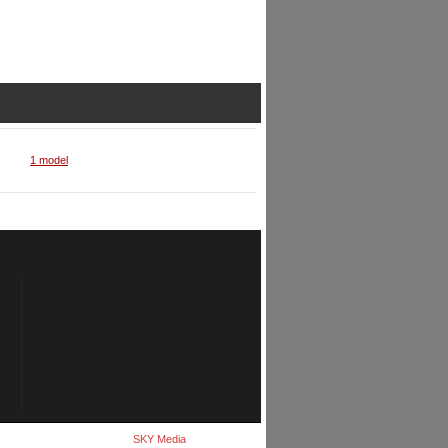
1 model
SKY Media