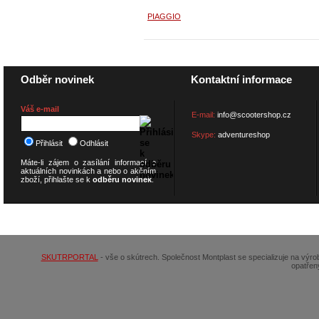
PIAGGIO
Odběr novinek
Kontaktní informace
Váš e-mail
E-mail:
info@scootershop.cz
Skype:
adventureshop
Přihlásit
Odhlásit
Máte-li zájem o zasílání informací o
aktuálních novinkách a nebo o akčním
zboží, přihlašte se k
odběru novinek
.
© 2026
SCOOTERSHOP.cz
SKUTRPORTAL
- vše o skútrech. Společnost Montplast se specializuje na výr
opatřen