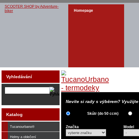
SCOOTER SHOP by Adventure-
Homepage
biker
Vyhledávání
Nevíte si rady s výběrem? Využijt
Skútr (do 50 ccm)
Katalog
Tucanourbano®
Značka
Model
Helmy a oblečení