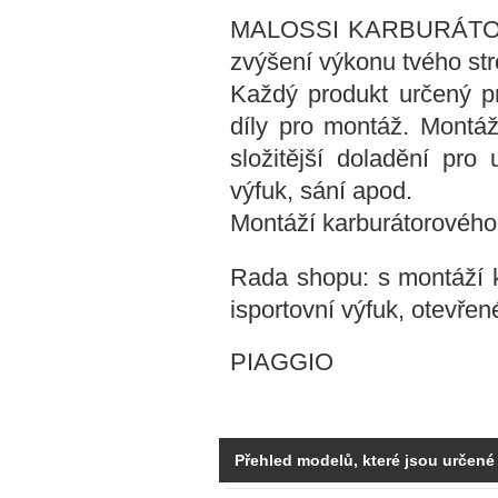
MALOSSI KARBURÁTOR K
zvýšení výkonu tvého str
Každý produkt určený p
díly pro montáž. Montáž
složitější doladění pro 
výfuk, sání apod.
Montáží karburátorového 
Rada shopu: s montáží 
isportovní výfuk, otevřen
PIAGGIO
Přehled modelů, které jsou určené