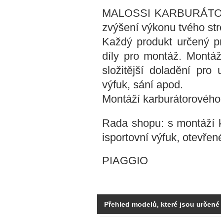
MALOSSI KARBURÁTOR K
zvýšení výkonu tvého str
Každý produkt určený p
díly pro montáž. Montáž
složitější doladění pro 
výfuk, sání apod.
Montáží karburátorového 
Rada shopu: s montáží 
isportovní výfuk, otevřen
PIAGGIO
Přehled modelů, které jsou určené