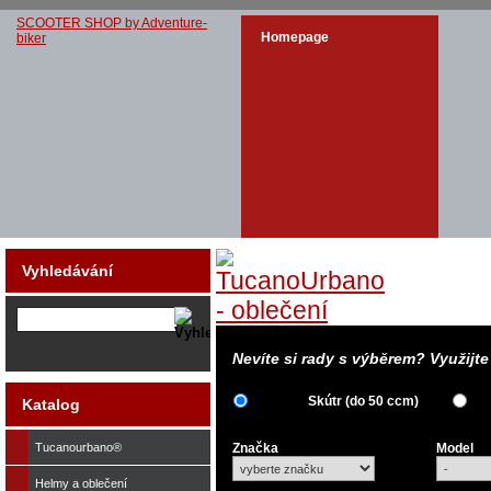
SCOOTER SHOP by Adventure-
Homepage
biker
Vyhledávání
Nevíte si rady s výběrem? Využijt
Skútr (do 50 ccm)
Katalog
Tucanourbano®
Značka
Model
Helmy a oblečení