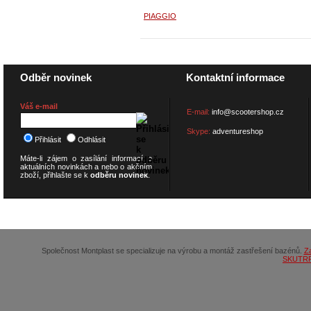
PIAGGIO
Odběr novinek
Kontaktní informace
Váš e-mail
E-mail:
info@scootershop.cz
Skype:
adventureshop
Přihlásit
Odhlásit
Máte-li zájem o zasílání informací o
aktuálních novinkách a nebo o akčním
zboží, přihlašte se k
odběru novinek
.
© 2026
SCOOTERSHOP.cz
Společnost Montplast se specializuje na výrobu a montáž zastřešení bazénů.
Z
SKUTR