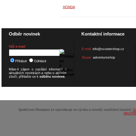
HONDA
Odběr novinek
Kontaktní informace
Váš e-mail
E-mail:
info@scootershop.cz
Skype:
adventureshop
Přihlásit
Odhlásit
Máte-li zájem o zasílání informací o
aktuálních novinkách a nebo o akčním
zboží, přihlašte se k
odběru novinek
.
© 2026
SCOOTERSHOP.cz
Společnost Montplast se specializuje na výrobu a montáž zastřešení bazénů.
Z
SKUTR