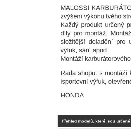
MALOSSI KARBURÁTOR K
zvýšení výkonu tvého str
Každý produkt určený p
díly pro montáž. Montáž
složitější doladění pro 
výfuk, sání apod.
Montáží karburátorového 
Rada shopu: s montáží 
isportovní výfuk, otevřen
HONDA
Přehled modelů, které jsou určené