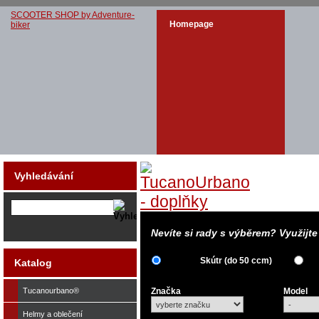
SCOOTER SHOP by Adventure-
Homepage
biker
Vyhledávání
Nevíte si rady s výběrem? Využijt
Skútr (do 50 ccm)
Katalog
Tucanourbano®
Značka
Model
Helmy a oblečení