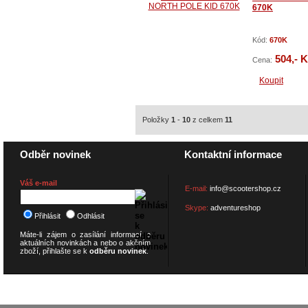
670K
Kód:
670K
504,- 
Cena:
Koupit
Položky
1
-
10
z celkem
11
Odběr novinek
Kontaktní informace
Váš e-mail
E-mail:
info@scootershop.cz
Skype:
adventureshop
Přihlásit
Odhlásit
Máte-li zájem o zasílání informací o
aktuálních novinkách a nebo o akčním
zboží, přihlašte se k
odběru novinek
.
© 2026
SCOOTERSHOP.cz