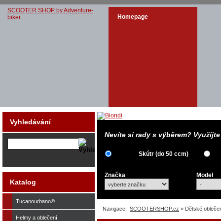
SCOOTER SHOP by Adventure-
Homepage
biker
Vyhledávání
Nevíte si rady s výběrem? Využijt
Skútr (do 50 ccm)
Značka
Model
Katalog
Tucanourbano®
Navigace:
SCOOTERSHOP.cz
» Dětské obleče
Helmy a oblečení