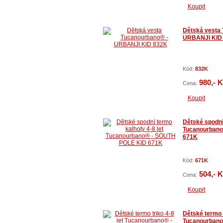
Koupit
Dětská vesta
URBANJI KID
Kód:
832K
980,- 
Cena:
Koupit
Dětské spodní 
Tucanourbano
671K
Kód:
671K
504,- 
Cena:
Koupit
Dětské termo t
Tucanourbano