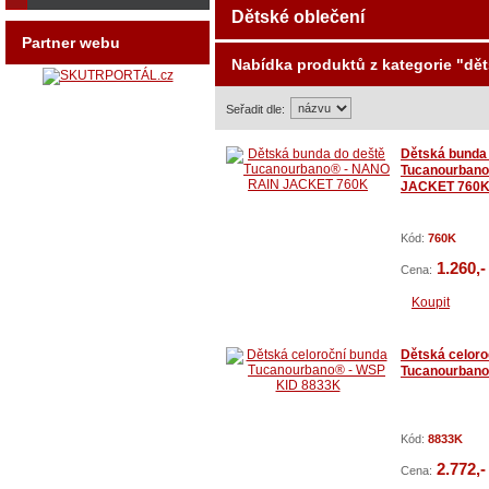
Dětské oblečení
Partner webu
Nabídka produktů z kategorie "dě
Seřadit dle:
↑
↓
Dětská bunda
Tucanourban
JACKET 760
Kód:
760K
1.260,-
Cena:
Koupit
Dětská celoro
Tucanourbano
Kód:
8833K
2.772,-
Cena: