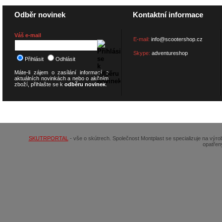
Odběr novinek
Kontaktní informace
Váš e-mail
E-mail:
info@scootershop.cz
Skype:
adventureshop
Přihlásit
Odhlásit
Máte-li zájem o zasílání informací o
aktuálních novinkách a nebo o akčním
zboží, přihlašte se k
odběru novinek
.
© 2026
SCOOTERSHOP.cz
SKUTRPORTAL
- vše o skútrech. Společnost Montplast se specializuje na výr
opatřen