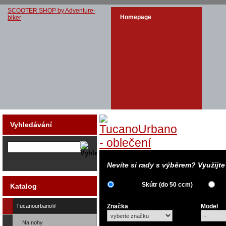
SCOOTER SHOP by Adventure-
Homepage
biker
Vyhledávání
Nevíte si rady s výběrem? Využijt
Skútr (do 50 ccm)
Katalog
Tucanourbano®
Značka
Model
Na nohy