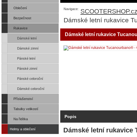
Oblečení
Navigace:
SCOOTERSHOP.c
Bezpečnost
Dámské letní rukavice
Rukavice
Dámské letní rukavice Tucan
Dámské letní
Dámské zimní
Pánské letní
Pánské zimní
Pánské celoroční
Dámské celoroční
Příslušenství
Tabulky velikostí
Popis
Na řidítka
Dámské letní rukavice
Helmy a oblečení