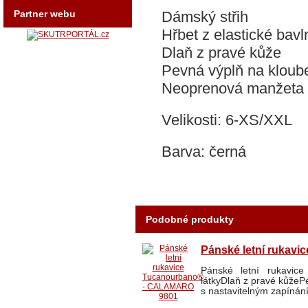
Partner webu
Dámský střih
Hřbet z elastické bav
Dlaň z pravé kůže
Pevná výplň na kloub
Neoprenová manžeta s
Velikosti: 6-XS/XXL
Barva: černá
Podobné produkty
Pánské letní rukav
Pánské letní rukavic
látkyDlaň z pravé kůže
s nastavitelným zapínání