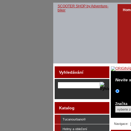
SCOOTER SHOP by Adventure-
Hom
biker
Vyhledávání
Nevíte 
Značka
Katalog
Tucanourbano®
Navigace:
Helmy a oblečení