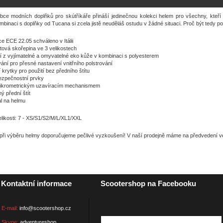
obce modních doplňků pro skútříkáře přináší jedinečnou kolekci helem pro všechny, kteř
ombinaci s doplňky od Tucana si zcela jistě neuděláš ostudu v žádné situaci. Proč být tedy 
e ECE 22.05 schváleno v Itálii
átová skořepina ve 3 velikostech
ní z vyjímatelné a omyvatelné eko kůže v kombinaci s polyesterem
ování pro přesné nastavení vnitřního polstrování
í krytky pro použití bez předního štítu
bezpečnostní prvky
mikrometrickým uzavíracím mechanismem
ý přední štít
al na helmu
likosti: 7 - XS/S1/S2/M/L/XL1/XXL
ři výběru helmy doporučujeme pečlivé vyzkoušení! V naší prodejně máme na předvedení veš
Kontaktní informace
Scootershop na Facebooku
E-mail:
info@scootershop.cz
Skype:
adventureshop