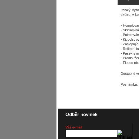
Italský výr
skútru, v k
- Homologac
- Sklolamin
- Polstrová
- Kit polstr
- Zaslepujíc
- Reflexní 
- Pásek s 
- Prodloužen
- Fleece ob
Dostupné ve
Poznámka: p
Odběr novinek
Váš e-mail