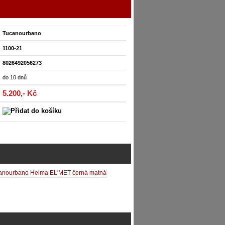
Tucanourbano
1100-21
8026492056273
do 10 dnů
5.200,- Kč