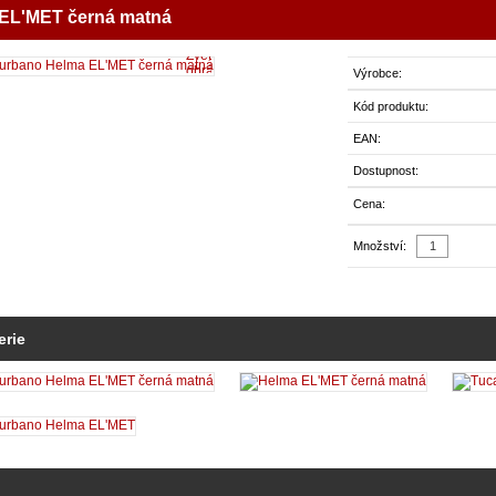
EL'MET černá matná
Zvětšit
obrázek
Výrobce:
Kód produktu:
EAN:
Dostupnost:
Cena:
Množství:
erie