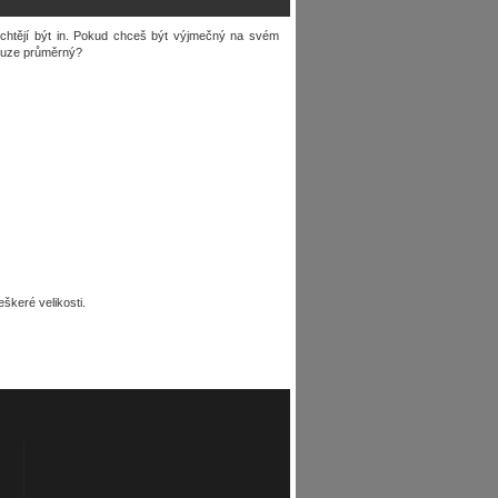
í chtějí být in. Pokud chceš být výjmečný na svém
pouze průměrný?
keré velikosti.