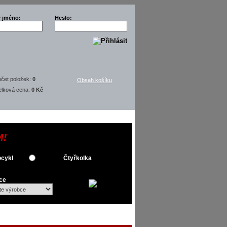
é jméno:
Heslo:
čet položek:
0
Obsah košíku
elková cena:
0 Kč
M!
cykl
Čtyřkolka
ce