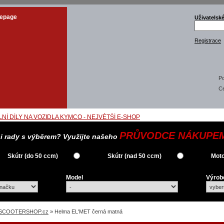
epage
Uživatelsk
Registrace
Po
C
PRŮVODCE NÁKUPE
si rady s výběrem? Využijte našeho
Skútr (do 50 ccm)
Skútr (nad 50 ccm)
Moto
Model
Výrob
SCOOTERSHOP.cz
» Helma EL'MET černá matná