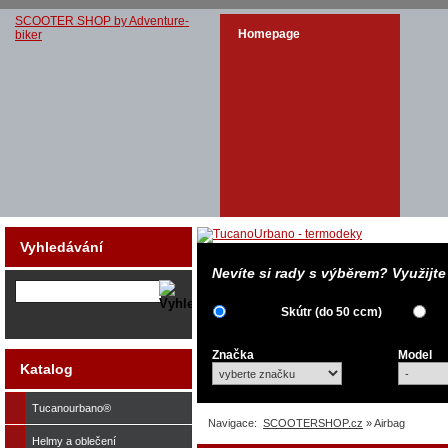
SCOOTER SHOP by Adventure-
Homepage
biker
Vyhledávání
Nevíte si rady s výběrem? Využijt
Skútr (do 50 ccm)
Značka
Model
Katalog
Tucanourbano®
Navigace:
SCOOTERSHOP.cz
» Airbag
Helmy a oblečení