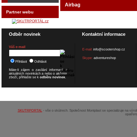
Airbag
Partner webu
Odběr novinek
Kontaktní informace
Váš e-mail
E-mail:
info@scootershop.cz
Skype:
adventureshop
Přihlásit
Odhlásit
Máte-li zájem o zasílání informací o
aktuálních novinkách a nebo o akčním
zboží, přihlašte se k
odběru novinek
.
© 2026
SCOOTERSHOP.cz
SKUTRPORTAL
- vše o skútrech. Společnost Montplast se specializuje na výr
opatřen