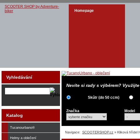
SCOOTER SHOP by Adventure-
Homepage
biker
Vyhledávání
Nevíte si rady s výběrem? Využijt
Skútr (do 50 ccm)
Značka
Model
Katalog
Tucanourbano®
Navigace:
SCOOTERSHOP.cz
» Kliková hříde
Helmy a oblečení