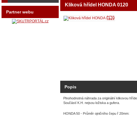
Kliková hřídel HONDA 0120
Partner webu
Zvětšit
obrázek
Popis
Plnohodnotná náhrada za originální klikovou hříde
Součástí K.H. nejsou ložiska a gufera.
HONDA 50 - Průměr ojničního čepu ř 20mm: