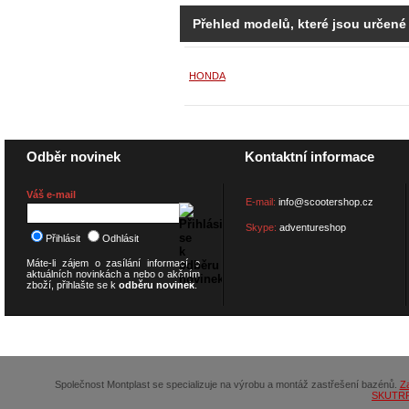
Přehled modelů, které jsou určené
HONDA
Odběr novinek
Kontaktní informace
Váš e-mail
E-mail:
info@scootershop.cz
Skype:
adventureshop
Přihlásit
Odhlásit
Máte-li zájem o zasílání informací o
aktuálních novinkách a nebo o akčním
zboží, přihlašte se k
odběru novinek
.
© 2026
SCOOTERSHOP.cz
Společnost Montplast se specializuje na výrobu a montáž zastřešení bazénů.
Z
SKUTR