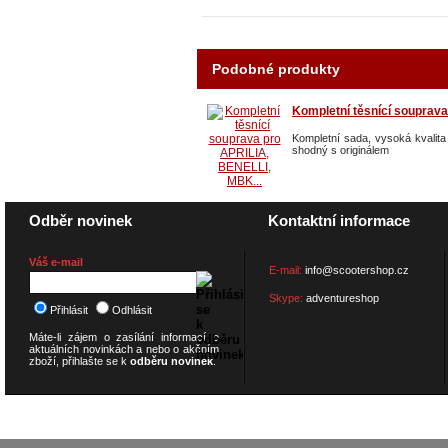
Podobné produkty
Kompletní těsnící souprava
Kompletní sada, vysoká kvalita 
shodný s originálem
Odběr novinek
Kontaktní informace
Váš e-mail
E-mail:
info@scootershop.cz
Skype:
adventureshop
Přihlásit
Odhlásit
Máte-li zájem o zasílání informací o
aktuálních novinkách a nebo o akčním
zboží, přihlašte se k
odběru novinek
.
© 2026
SCOOTERSHOP.cz