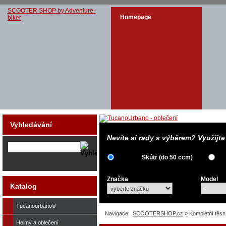
SCOOTER SHOP by Adventure-
Homepage
biker
Vyhledávání
Nevíte si rady s výběrem? Využijt
Skútr (do 50 ccm)
Značka
Model
Katalog
Tucanourbano®
Navigace:
SCOOTERSHOP.cz
» Kompletní těsn
Helmy a oblečení