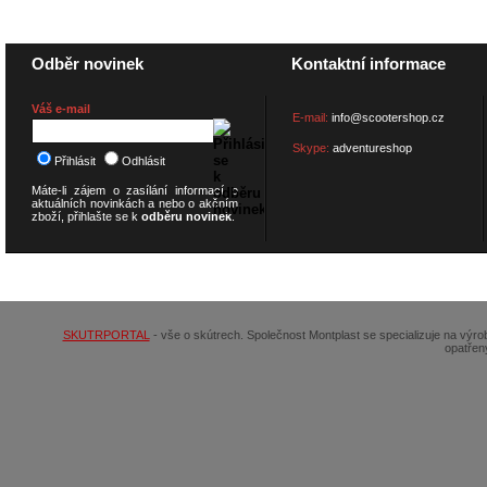
Odběr novinek
Kontaktní informace
Váš e-mail
E-mail:
info@scootershop.cz
Skype:
adventureshop
Přihlásit
Odhlásit
Máte-li zájem o zasílání informací o
aktuálních novinkách a nebo o akčním
zboží, přihlašte se k
odběru novinek
.
© 2026
SCOOTERSHOP.cz
SKUTRPORTAL
- vše o skútrech. Společnost Montplast se specializuje na výr
opatřen