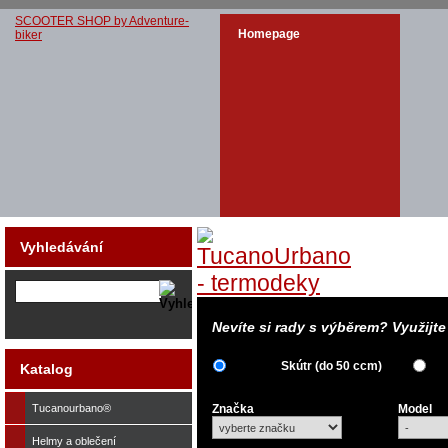
SCOOTER SHOP by Adventure-
Homepage
biker
Vyhledávání
Nevíte si rady s výběrem? Využijt
Skútr (do 50 ccm)
Katalog
Tucanourbano®
Značka
Model
Helmy a oblečení