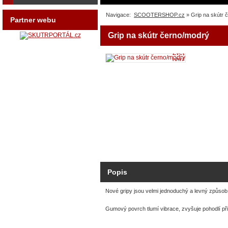
Navigace:
SCOOTERSHOP.cz
» Grip na skútr 
Partner webu
Grip na skútr černo/modrý
Zvětšit
obrázek
Popis
Nové gripy jsou velmi jednoduchý a levný způsob, 
Gumový povrch tlumí vibrace, zvyšuje pohodlí př