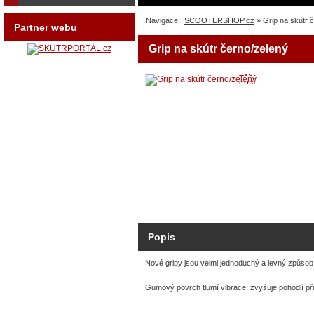
Navigace:
SCOOTERSHOP.cz
» Grip na skútr 
Partner webu
Grip na skútr černo/zelený
Zvětšit
obrázek
Popis
Nové gripy jsou velmi jednoduchý a levný způsob, 
Gumový povrch tlumí vibrace, zvyšuje pohodlí př