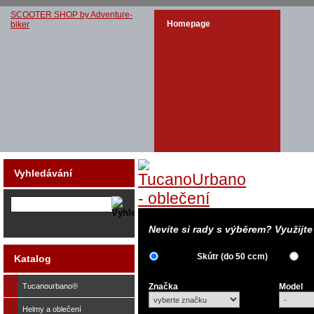
SCOOTER SHOP by Adventure-
Homepage
biker
Vyhledávání
Nevíte si rady s výběrem? Využijt
Skútr (do 50 ccm)
Katalog
Tucanourbano®
Značka
Model
Helmy a oblečení