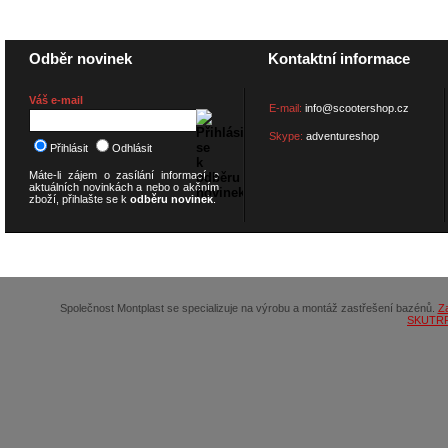
Odběr novinek
Kontaktní informace
Váš e-mail
E-mail:
info@scootershop.cz
Skype:
adventureshop
Přihlásit
Odhlásit
Máte-li zájem o zasílání informací o
aktuálních novinkách a nebo o akčním
zboží, přihlašte se k
odběru novinek
.
© 2026
SCOOTERSHOP.cz
Společnost Montplast se specializuje na výrobu a montáž zastřešení bazénů.
Z
SKUTR